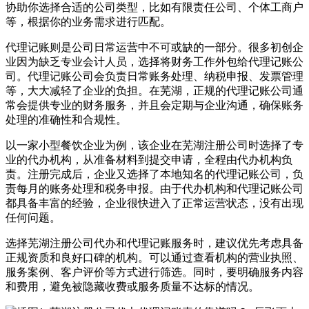
协助你选择合适的公司类型，比如有限责任公司、个体工商户
等，根据你的业务需求进行匹配。
代理记账则是公司日常运营中不可或缺的一部分。很多初创企
业因为缺乏专业会计人员，选择将财务工作外包给代理记账公
司。代理记账公司会负责日常账务处理、纳税申报、发票管理
等，大大减轻了企业的负担。在芜湖，正规的代理记账公司通
常会提供专业的财务服务，并且会定期与企业沟通，确保账务
处理的准确性和合规性。
以一家小型餐饮企业为例，该企业在芜湖注册公司时选择了专
业的代办机构，从准备材料到提交申请，全程由代办机构负
责。注册完成后，企业又选择了本地知名的代理记账公司，负
责每月的账务处理和税务申报。由于代办机构和代理记账公司
都具备丰富的经验，企业很快进入了正常运营状态，没有出现
任何问题。
选择芜湖注册公司代办和代理记账服务时，建议优先考虑具备
正规资质和良好口碑的机构。可以通过查看机构的营业执照、
服务案例、客户评价等方式进行筛选。同时，要明确服务内容
和费用，避免被隐藏收费或服务质量不达标的情况。