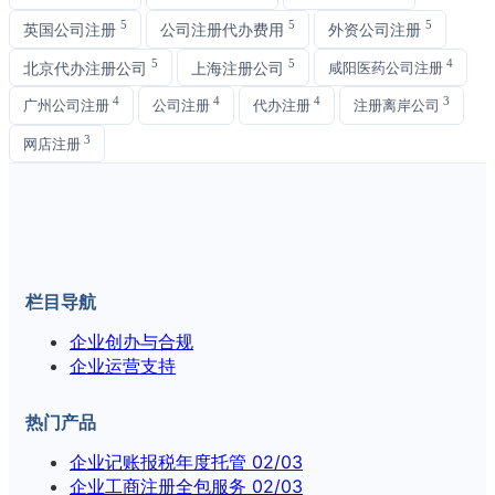
5
5
5
英国公司注册
公司注册代办费用
外资公司注册
5
5
4
北京代办注册公司
上海注册公司
咸阳医药公司注册
4
4
4
3
广州公司注册
公司注册
代办注册
注册离岸公司
3
网店注册
栏目导航
企业创办与合规
企业运营支持
热门产品
企业记账报税年度托管
02/03
企业工商注册全包服务
02/03