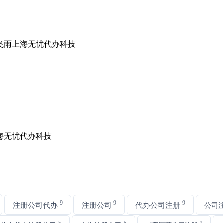
9
9
9
注册公司代办
注册公司
代办公司注册
公司
5
5
4