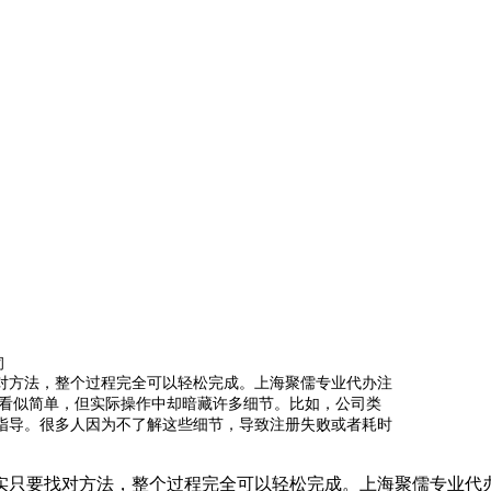
司
对方法，整个过程完全可以轻松完成。上海聚儒专业代办注
司看似简单，但实际操作中却暗藏许多细节。比如，公司类
指导。很多人因为不了解这些细节，导致注册失败或者耗时
实只要找对方法，整个过程完全可以轻松完成。上海聚儒专业代