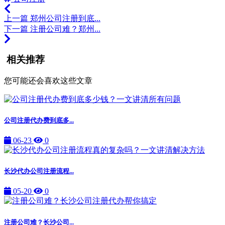
上一篇
郑州公司注册到底...
下一篇
注册公司难？郑州...
相关推荐
您可能还会喜欢这些文章
公司注册代办费到底多...
06-23
0
长沙代办公司注册流程...
05-20
0
注册公司难？长沙公司...