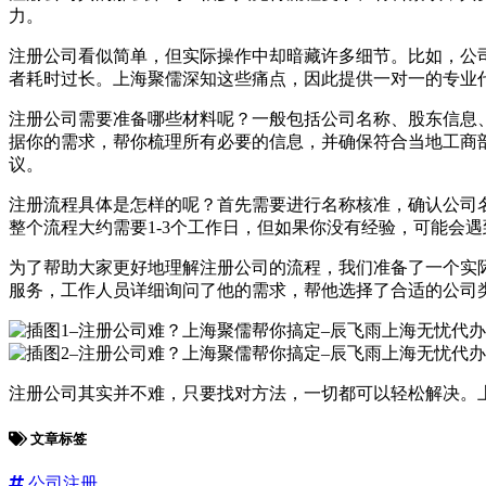
力。
注册公司看似简单，但实际操作中却暗藏许多细节。比如，公
者耗时过长。上海聚儒深知这些痛点，因此提供一对一的专业
注册公司需要准备哪些材料呢？一般包括公司名称、股东信息
据你的需求，帮你梳理所有必要的信息，并确保符合当地工商
议。
注册流程具体是怎样的呢？首先需要进行名称核准，确认公司
整个流程大约需要1-3个工作日，但如果你没有经验，可能会
为了帮助大家更好地理解注册公司的流程，我们准备了一个实
服务，工作人员详细询问了他的需求，帮他选择了合适的公司
注册公司其实并不难，只要找对方法，一切都可以轻松解决。
文章标签
公司注册