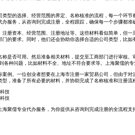
司类型的选择、经营范围的界定、名称核准的流程，每一个环节
代办服务，从咨询到完成注册，全程跟踪，确保每一个步骤都准
、注册资本、经营范围、注册地址等。这些材料看似简单，但一
部门的要求。同时，他们还会协助你选择合适的公司类型，比如
名称是否可用。然后准备相关材料，提交至工商部门进行审核。
遇到各种问题，比如材料不全、地址不符合要求等。上海聚儒的
际案例。一位创业者想要在上海市注册一家贸易公司，但由于对
类型，准备了所有必要的材料，并协助完成了名称核准和注册流
上海聚儒专业代办服务，为你提供从咨询到完成注册的全流程支