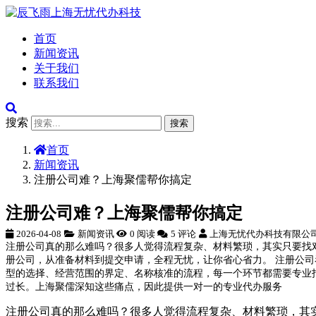
首页
新闻资讯
关于我们
联系我们
搜索
搜索
首页
新闻资讯
注册公司难？上海聚儒帮你搞定
注册公司难？上海聚儒帮你搞定
2026-04-08
新闻资讯
0 阅读
5 评论
上海无忧代办科技有限公
注册公司真的那么难吗？很多人觉得流程复杂、材料繁琐，其实只要找
册公司，从准备材料到提交申请，全程无忧，让你省心省力。 注册公
型的选择、经营范围的界定、名称核准的流程，每一个环节都需要专业
过长。上海聚儒深知这些痛点，因此提供一对一的专业代办服务
注册公司真的那么难吗？很多人觉得流程复杂、材料繁琐，其