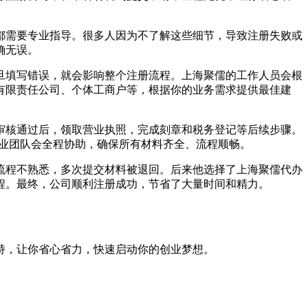
都需要专业指导。很多人因为不了解这些细节，导致注册失败或
确无误。
旦填写错误，就会影响整个注册流程。上海聚儒的工作人员会根
有限责任公司、个体工商户等，根据你的业务需求提供最佳建
审核通过后，领取营业执照，完成刻章和税务登记等后续步骤。
专业团队会全程协助，确保所有材料齐全、流程顺畅。
流程不熟悉，多次提交材料被退回。后来他选择了上海聚儒代办
程。最终，公司顺利注册成功，节省了大量时间和精力。
持，让你省心省力，快速启动你的创业梦想。