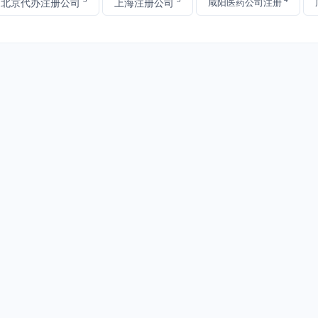
北京代办注册公司
上海注册公司
咸阳医药公司注册