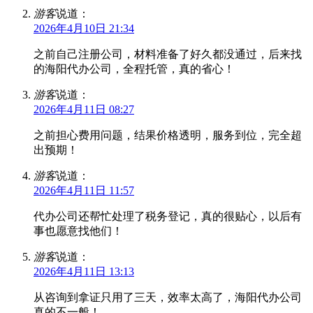
游客
说道：
2026年4月10日 21:34
之前自己注册公司，材料准备了好久都没通过，后来找
的海阳代办公司，全程托管，真的省心！
游客
说道：
2026年4月11日 08:27
之前担心费用问题，结果价格透明，服务到位，完全超
出预期！
游客
说道：
2026年4月11日 11:57
代办公司还帮忙处理了税务登记，真的很贴心，以后有
事也愿意找他们！
游客
说道：
2026年4月11日 13:13
从咨询到拿证只用了三天，效率太高了，海阳代办公司
真的不一般！