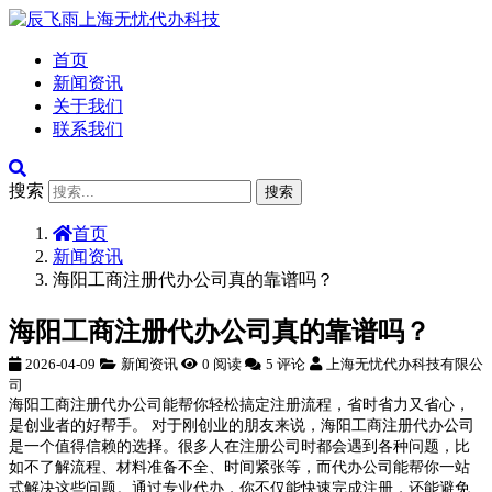
首页
新闻资讯
关于我们
联系我们
搜索
搜索
首页
新闻资讯
海阳工商注册代办公司真的靠谱吗？
海阳工商注册代办公司真的靠谱吗？
2026-04-09
新闻资讯
0 阅读
5 评论
上海无忧代办科技有限公
司
海阳工商注册代办公司能帮你轻松搞定注册流程，省时省力又省心，
是创业者的好帮手。 对于刚创业的朋友来说，海阳工商注册代办公司
是一个值得信赖的选择。很多人在注册公司时都会遇到各种问题，比
如不了解流程、材料准备不全、时间紧张等，而代办公司能帮你一站
式解决这些问题。通过专业代办，你不仅能快速完成注册，还能避免