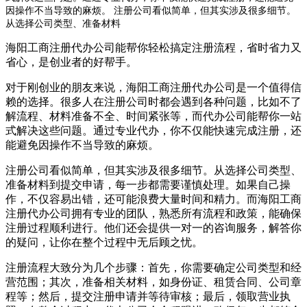
因操作不当导致的麻烦。 注册公司看似简单，但其实涉及很多细节。
从选择公司类型、准备材料
海阳工商注册代办公司能帮你轻松搞定注册流程，省时省力又
省心，是创业者的好帮手。
对于刚创业的朋友来说，海阳工商注册代办公司是一个值得信
赖的选择。很多人在注册公司时都会遇到各种问题，比如不了
解流程、材料准备不全、时间紧张等，而代办公司能帮你一站
式解决这些问题。通过专业代办，你不仅能快速完成注册，还
能避免因操作不当导致的麻烦。
注册公司看似简单，但其实涉及很多细节。从选择公司类型、
准备材料到提交申请，每一步都需要谨慎处理。如果自己操
作，不仅容易出错，还可能浪费大量时间和精力。而海阳工商
注册代办公司拥有专业的团队，熟悉所有流程和政策，能确保
注册过程顺利进行。他们还会提供一对一的咨询服务，解答你
的疑问，让你在整个过程中无后顾之忧。
注册流程大致分为几个步骤：首先，你需要确定公司类型和经
营范围；其次，准备相关材料，如身份证、租赁合同、公司章
程等；然后，提交注册申请并等待审核；最后，领取营业执