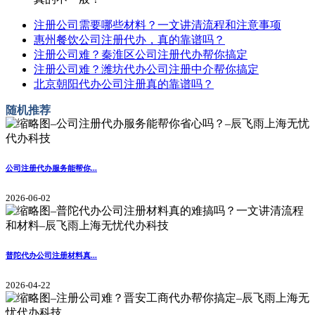
注册公司需要哪些材料？一文讲清流程和注意事项
惠州餐饮公司注册代办，真的靠谱吗？
注册公司难？秦淮区公司注册代办帮你搞定
注册公司难？潍坊代办公司注册中介帮你搞定
北京朝阳代办公司注册真的靠谱吗？
随机推荐
公司注册代办服务能帮你...
2026-06-02
普陀代办公司注册材料真...
2026-04-22