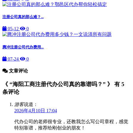
注册公司真的那么难？...
05-12
0
腾冲注册公司代办费用...
07-24
0
文章评论
《 “海阳工商注册代办公司真的靠谱吗？” 》 有 5
条评论
游客
说道：
2026年4月10日 17:04
代办公司的老师很专业，还教我怎么写公司章程，感觉
特别靠谱，推荐给刚创业的朋友！