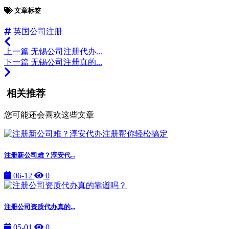
文章标签
英国公司注册
上一篇
无锡公司注册代办...
下一篇
无锡公司注册真的...
相关推荐
您可能还会喜欢这些文章
注册新公司难？淳安代...
06-12
0
注册公司资质代办真的...
05-01
0