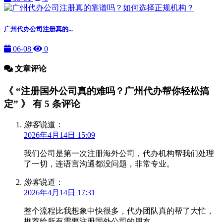
广州代办公司注册真的...
06-08
0
文章评论
《 “注册国外公司真的难吗？广州代办帮你轻松搞
定” 》 有 5 条评论
游客
说道：
2026年4月14日 15:09
我们公司是第一次注册海外公司，代办机构帮我们处理
了一切，连语言沟通都没问题，非常专业。
游客
说道：
2026年4月14日 17:31
整个流程比我想象中快很多，代办团队真的帮了大忙，
推荐给所有需要注册国外公司的朋友。