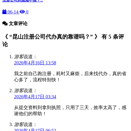
注册公司到底难不难？...
06-14
0
文章评论
《 “昆山注册公司代办真的靠谱吗？” 》 有 5 条评
论
游客
说道：
2026年4月16日 13:58
我之前自己跑注册，耗时又麻烦，后来找代办，真的省
心多了，流程特别快！
游客
说道：
2026年4月17日 03:34
从提交资料到拿到执照，只用了三天，效率太高了，感
谢他们的帮助！
游客
说道：
2026年4月17日 06:52