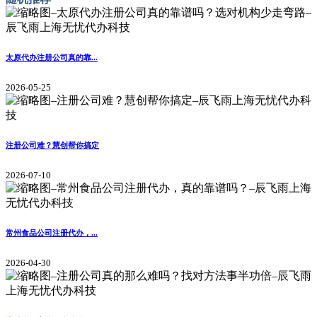
太原代办注册公司真的靠...
2026-05-25
注册公司难？慧创帮你搞定
2026-07-10
常州食品公司注册代办，...
2026-04-30