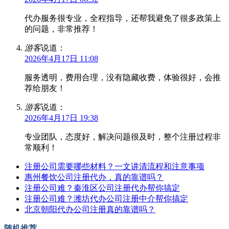
代办服务很专业，全程指导，还帮我避免了很多政策上
的问题，非常推荐！
游客
说道：
2026年4月17日 11:08
服务透明，费用合理，没有隐藏收费，体验很好，会推
荐给朋友！
游客
说道：
2026年4月17日 19:38
专业团队，态度好，解决问题很及时，整个注册过程非
常顺利！
注册公司需要哪些材料？一文讲清流程和注意事项
惠州餐饮公司注册代办，真的靠谱吗？
注册公司难？秦淮区公司注册代办帮你搞定
注册公司难？潍坊代办公司注册中介帮你搞定
北京朝阳代办公司注册真的靠谱吗？
随机推荐