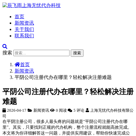
首页
新闻资讯
关于我们
联系我们
搜索
搜索
首页
新闻资讯
平阴公司注册代办在哪里？轻松解决注册难题
平阴公司注册代办在哪里？轻松解决注册
难题
2026-04-17
新闻资讯
0 阅读
5 评论
上海无忧代办科技有限公
司
在平阴注册公司，很多人最头疼的问题就是“平阴公司注册代办在哪
里”。其实，只要找到正规的代办机构，整个注册流程就能高效完成。
本文将为你详细解答这一问题，并提供实用建议，帮助你快速完成公