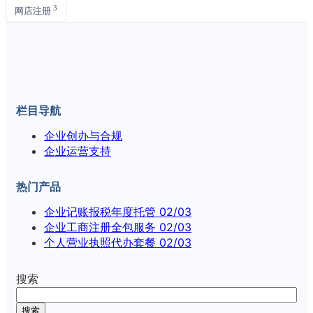
3
网店注册
栏目导航
企业创办与合规
企业运营支持
热门产品
企业记账报税年度托管
02/03
企业工商注册全包服务
02/03
个人营业执照代办套餐
02/03
搜索
搜索