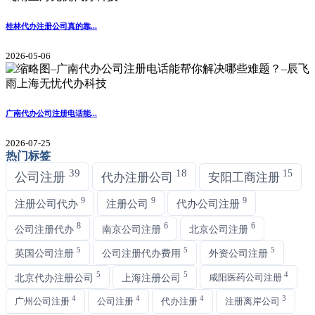
桂林代办注册公司真的靠...
2026-05-06
广南代办公司注册电话能...
2026-07-25
热门标签
39
18
15
公司注册
代办注册公司
安阳工商注册
9
9
9
注册公司代办
注册公司
代办公司注册
8
6
6
公司注册代办
南京公司注册
北京公司注册
5
5
5
英国公司注册
公司注册代办费用
外资公司注册
5
5
4
北京代办注册公司
上海注册公司
咸阳医药公司注册
4
4
4
3
广州公司注册
公司注册
代办注册
注册离岸公司