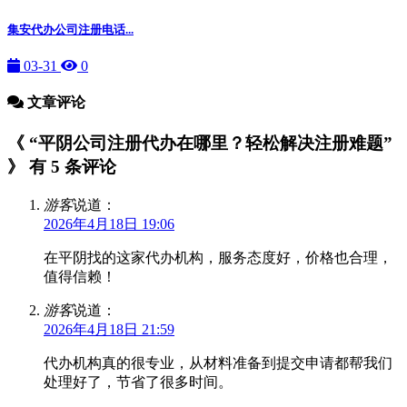
集安代办公司注册电话...
03-31
0
文章评论
《 “平阴公司注册代办在哪里？轻松解决注册难题”
》 有 5 条评论
游客
说道：
2026年4月18日 19:06
在平阴找的这家代办机构，服务态度好，价格也合理，
值得信赖！
游客
说道：
2026年4月18日 21:59
代办机构真的很专业，从材料准备到提交申请都帮我们
处理好了，节省了很多时间。