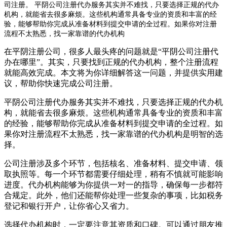
司注册。 平阴公司注册代办服务其实并不难找，只要选择正规的代办
机构，就能省去很多麻烦。这些机构通常具备专业的资质和丰富的经
验，能够帮助你完成从准备材料到提交申请的全过程。如果你对注册
流程不太熟悉，找一家靠谱的代办机构
在平阴注册公司，很多人最头疼的问题就是“平阴公司注册代
办在哪里”。其实，只要找到正规的代办机构，整个注册流程
就能高效完成。本文将为你详细解答这一问题，并提供实用建
议，帮助你快速完成公司注册。
平阴公司注册代办服务其实并不难找，只要选择正规的代办机
构，就能省去很多麻烦。这些机构通常具备专业的资质和丰富
的经验，能够帮助你完成从准备材料到提交申请的全过程。如
果你对注册流程不太熟悉，找一家靠谱的代办机构是明智的选
择。
公司注册涉及多个环节，包括核名、准备材料、提交申请、领
取执照等。每一个环节都需要仔细处理，稍有不慎就可能影响
进度。代办机构能够为你提供一对一的指导，确保每一步都符
合规定。此外，他们还能帮你处理一些复杂的事项，比如税务
登记和银行开户，让你省心又省力。
选择代办机构时，一定要注意其资质和口碑。可以通过朋友推