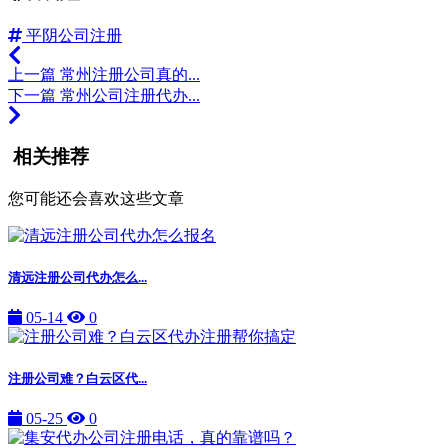
平阴公司注册
上一篇
常州注册公司真的...
下一篇
常州公司注册代办...
相关推荐
您可能还会喜欢这些文章
清远注册公司代办怎么...
05-14
0
注册公司难？白云区代...
05-25
0