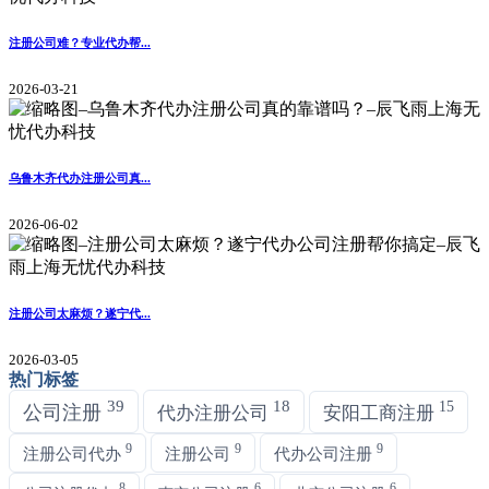
注册公司难？专业代办帮...
2026-03-21
乌鲁木齐代办注册公司真...
2026-06-02
注册公司太麻烦？遂宁代...
2026-03-05
热门标签
39
18
15
公司注册
代办注册公司
安阳工商注册
9
9
9
注册公司代办
注册公司
代办公司注册
8
6
6