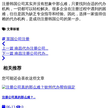
注册韩国公司其实并没有想象中那么难，只要找到合适的代办
机构，一切都可以轻松解决。很多企业在注册过程中遇到的困
难，往往是因为缺乏专业指导和经验。因此，选择一家值得信
赖的代办机构，是成功注册韩国公司的第一步。
文章标签
英国公司注册
上一篇
南昌代办注册公司...
下一篇
南昌注册公司代办...
相关推荐
您可能还会喜欢这些文章
注册公司真的那么难？...
06-13
0