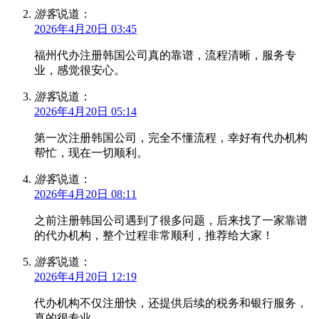
游客
说道：
2026年4月20日 03:45
福州代办注册韩国公司真的靠谱，流程清晰，服务专
业，感觉很安心。
游客
说道：
2026年4月20日 05:14
第一次注册韩国公司，完全不懂流程，幸好有代办机构
帮忙，现在一切顺利。
游客
说道：
2026年4月20日 08:11
之前注册韩国公司遇到了很多问题，后来找了一家靠谱
的代办机构，整个过程非常顺利，推荐给大家！
游客
说道：
2026年4月20日 12:19
代办机构不仅注册快，还提供后续的税务和银行服务，
真的很专业。