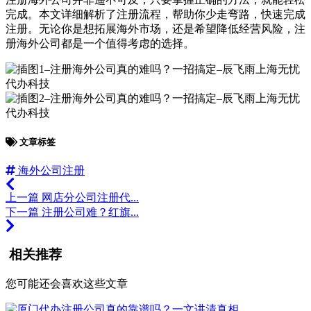
完成。本文详细解析了注册流程，帮助你少走弯路，快速完成
注册。无论你是想拓展海外市场，还是希望降低经营风险，注
册海外公司都是一个值得考虑的选择。
文章标签
海外公司注册
上一篇
网店分公司注册代...
下一篇
注册公司难？红旗...
相关推荐
您可能还会喜欢这些文章