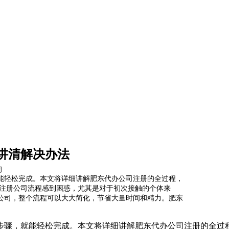
讲清解决办法
司
能轻松完成。本文将详细讲解肥东代办公司注册的全过程，
对注册公司流程感到困惑，尤其是对于初次接触的个体来
公司，整个流程可以大大简化，节省大量时间和精力。肥东
步骤，就能轻松完成。本文将详细讲解肥东代办公司注册的全过