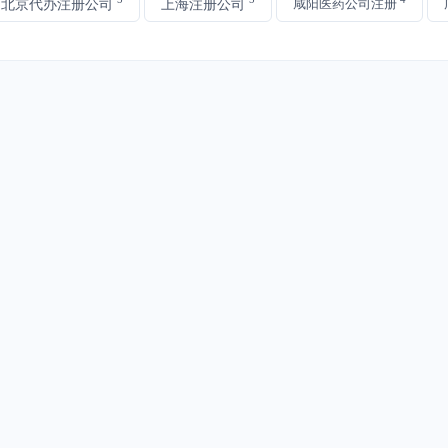
北京代办注册公司
上海注册公司
咸阳医药公司注册