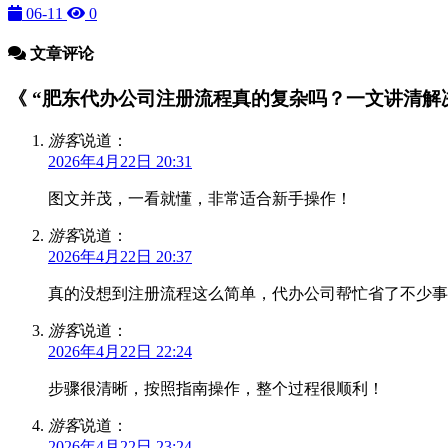
06-11
0
文章评论
《 “肥东代办公司注册流程真的复杂吗？一文讲清解决办
游客
说道：
2026年4月22日 20:31
图文并茂，一看就懂，非常适合新手操作！
游客
说道：
2026年4月22日 20:37
真的没想到注册流程这么简单，代办公司帮忙省了不少事
游客
说道：
2026年4月22日 22:24
步骤很清晰，按照指南操作，整个过程很顺利！
游客
说道：
2026年4月22日 23:24