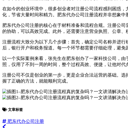
在如今的创业环境中，很多创业者对注册公司流程感到困惑，
化，节省大量时间和精力。肥东代办公司注册流程并非想象中
肥东代办公司注册的核心在于材料准备和流程合规。注册公司
的协助，可以高效完成。此外，还需要注意营业执照、公章、
注册流程大致分为以下几个步骤：首先，确定公司名称并进行
后，银行开户和税务报道。每一个环节都需要仔细处理，避免
以一个实际案例来看，张先生在肥东创办了一家科技公司，由
照，仅用了不到一周的时间，整个过程高效、便捷，让他对代
注册公司不仅是创业的第一步，更是企业合法运营的基础。选
握了正确的方法，就能顺利完成。
文章标签
肥东代办公司注册