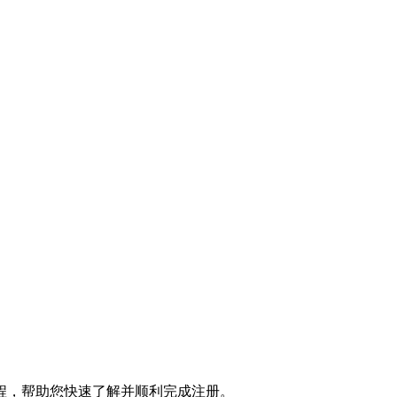
程，帮助您快速了解并顺利完成注册。