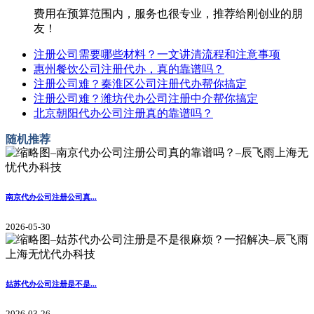
费用在预算范围内，服务也很专业，推荐给刚创业的朋
友！
注册公司需要哪些材料？一文讲清流程和注意事项
惠州餐饮公司注册代办，真的靠谱吗？
注册公司难？秦淮区公司注册代办帮你搞定
注册公司难？潍坊代办公司注册中介帮你搞定
北京朝阳代办公司注册真的靠谱吗？
随机推荐
南京代办公司注册公司真...
2026-05-30
姑苏代办公司注册是不是...
2026-03-26