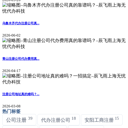
乌鲁木齐代办注册公司真...
2026-06-02
青山注册公司代办费用真...
2026-04-17
注册公司地址真的难吗？...
2026-03-08
热门标签
39
18
15
公司注册
代办注册公司
安阳工商注册