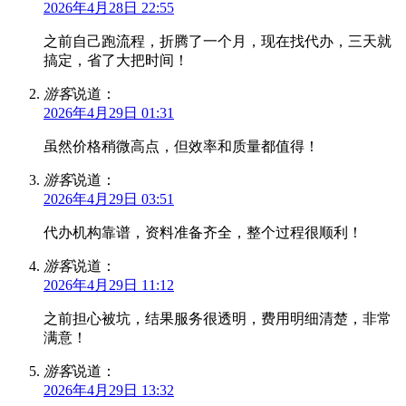
2026年4月28日 22:55
之前自己跑流程，折腾了一个月，现在找代办，三天就
搞定，省了大把时间！
游客
说道：
2026年4月29日 01:31
虽然价格稍微高点，但效率和质量都值得！
游客
说道：
2026年4月29日 03:51
代办机构靠谱，资料准备齐全，整个过程很顺利！
游客
说道：
2026年4月29日 11:12
之前担心被坑，结果服务很透明，费用明细清楚，非常
满意！
游客
说道：
2026年4月29日 13:32