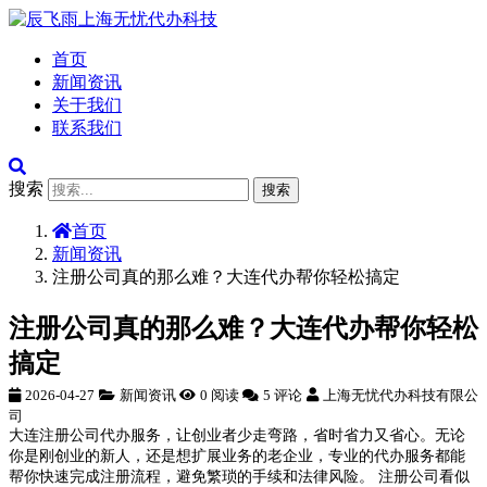
首页
新闻资讯
关于我们
联系我们
搜索
搜索
首页
新闻资讯
注册公司真的那么难？大连代办帮你轻松搞定
注册公司真的那么难？大连代办帮你轻松
搞定
2026-04-27
新闻资讯
0 阅读
5 评论
上海无忧代办科技有限公
司
大连注册公司代办服务，让创业者少走弯路，省时省力又省心。无论
你是刚创业的新人，还是想扩展业务的老企业，专业的代办服务都能
帮你快速完成注册流程，避免繁琐的手续和法律风险。 注册公司看似