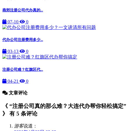
燕郊注册公司代办真的...
07-10
0
代办公司注册费用多少...
03-13
0
注册公司难？红旗区代...
04-21
0
文章评论
《 “注册公司真的那么难？大连代办帮你轻松搞定”
》 有 5 条评论
游客
说道：