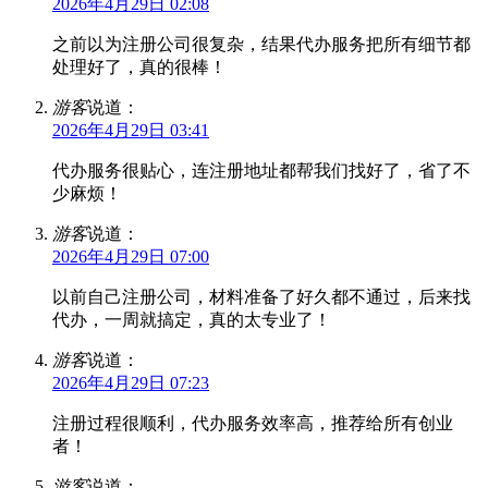
2026年4月29日 02:08
之前以为注册公司很复杂，结果代办服务把所有细节都
处理好了，真的很棒！
游客
说道：
2026年4月29日 03:41
代办服务很贴心，连注册地址都帮我们找好了，省了不
少麻烦！
游客
说道：
2026年4月29日 07:00
以前自己注册公司，材料准备了好久都不通过，后来找
代办，一周就搞定，真的太专业了！
游客
说道：
2026年4月29日 07:23
注册过程很顺利，代办服务效率高，推荐给所有创业
者！
游客
说道：