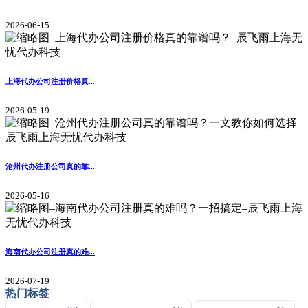
2026-06-15
上海代办公司注册价格真...
2026-05-19
沧州代办注册公司真的靠...
2026-05-16
海南代办公司注册真的难...
2026-07-19
热门标签