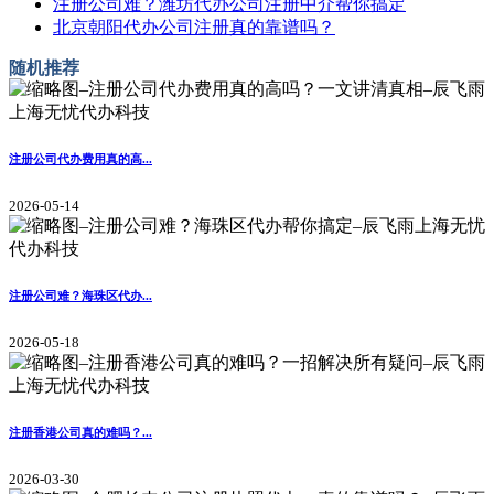
注册公司难？潍坊代办公司注册中介帮你搞定
北京朝阳代办公司注册真的靠谱吗？
随机推荐
注册公司代办费用真的高...
2026-05-14
注册公司难？海珠区代办...
2026-05-18
注册香港公司真的难吗？...
2026-03-30