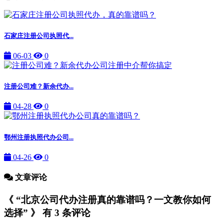
石家庄注册公司执照代...
06-03
0
注册公司难？新余代办...
04-28
0
鄂州注册执照代办公司...
04-26
0
文章评论
《 “北京公司代办注册真的靠谱吗？一文教你如何
选择” 》 有 3 条评论