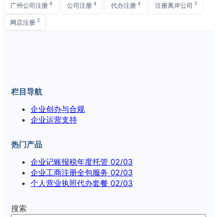
4
4
4
3
广州公司注册
公司注册
代办注册
注册离岸公司
3
网店注册
栏目导航
企业创办与合规
企业运营支持
热门产品
企业记账报税年度托管
02/03
企业工商注册全包服务
02/03
个人营业执照代办套餐
02/03
搜索