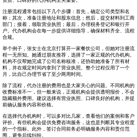
资质、口碑好的代办机构至关重要。
注册流程通常包括以下几个步骤：首先，确定公司类型和名
称；其次，准备注册地址和股东信息；然后，提交材料到工商
部门；接着，领取营业执照；最后，办理税务登记和银行开
户。代办机构会在每一步提供详细指导，确保材料齐全、流程
合规。
举个例子，张女士在北京打算开一家餐饮公司，但她对注册流
程一无所知。她通过朋友推荐，选择了一家正规的代办机构。
机构不仅帮她完成了公司名称核准，还协助她准备了所有材
料，并在规定时间内拿到了营业执照。整个过程仅用了一个
月，比自己办理节省了至少两周时间。
除了流程，代办注册的费用也是大家关心的问题。不同机构的
收费标准不一，但一般来说，正规机构会提供透明报价，不会
隐藏额外费用。建议选择有营业执照、口碑良好的机构，并提
前确认服务内容和价格。
在选择代办机构时，可以多对比几家，查看他们的案例和客户
评价。有些机构会提供免费咨询服务，这也是判断其专业程度
的一个指标。此外，签订合同前务必明确服务内容和责任范
围，避免后续纠纷。