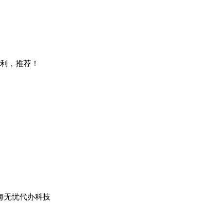
利，推荐！