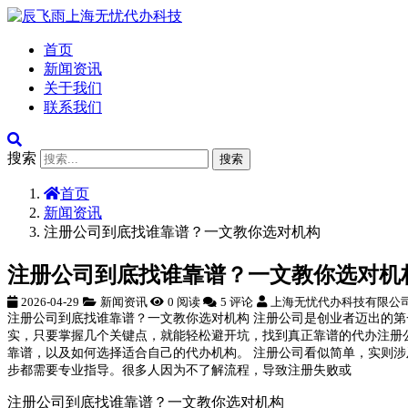
首页
新闻资讯
关于我们
联系我们
搜索
搜索
首页
新闻资讯
注册公司到底找谁靠谱？一文教你选对机构
注册公司到底找谁靠谱？一文教你选对机
2026-04-29
新闻资讯
0 阅读
5 评论
上海无忧代办科技有限公
注册公司到底找谁靠谱？一文教你选对机构 注册公司是创业者迈出的
实，只要掌握几个关键点，就能轻松避开坑，找到真正靠谱的代办注册
靠谱，以及如何选择适合自己的代办机构。 注册公司看似简单，实则
步都需要专业指导。很多人因为不了解流程，导致注册失败或
注册公司到底找谁靠谱？一文教你选对机构