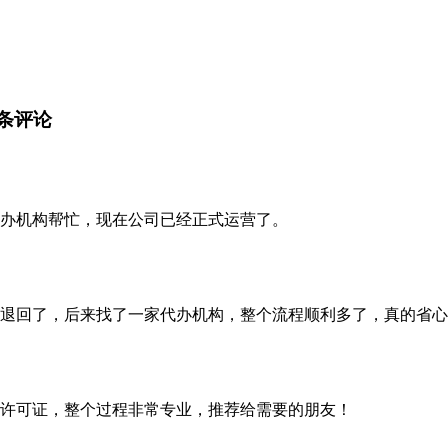
 条评论
办机构帮忙，现在公司已经正式运营了。
退回了，后来找了一家代办机构，整个流程顺利多了，真的省心
许可证，整个过程非常专业，推荐给需要的朋友！