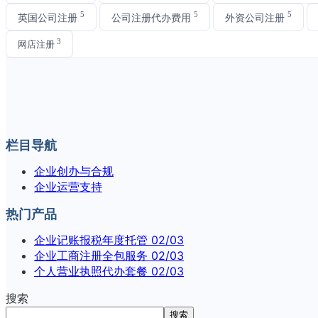
5
5
5
英国公司注册
公司注册代办费用
外资公司注册
3
网店注册
栏目导航
企业创办与合规
企业运营支持
热门产品
企业记账报税年度托管
02/03
企业工商注册全包服务
02/03
个人营业执照代办套餐
02/03
搜索
搜索