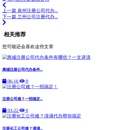
上一篇
泉州注册公司代办...
下一篇
兰州公司注册代办...
相关推荐
您可能还会喜欢这些文章
惠城注册公司代办条件...
06-16
0
注册公司难？一招搞定...
03-22
0
注册化工公司难？漳浦...