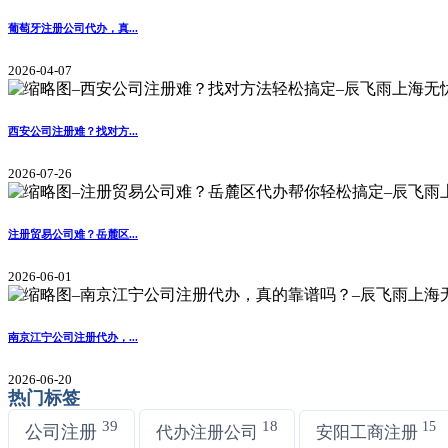
葡萄牙注册公司代办，真...
2026-04-07
西安公司注册难？找对方...
2026-07-26
注册贸易公司难？岳麓区...
2026-06-01
南京江宁公司注册代办，...
2026-06-20
热门标签
39
18
15
公司注册
代办注册公司
安阳工商注册