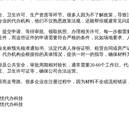
全、卫生许可、生产资质等环节。很多人因为不了解政策，导致
专业的代办机构，他们不仅熟悉政策法规，还能帮你规避常见问
、提交申请、等待审批、领取执照、办理相关许可。每一步都需
证件，而这些证件的申请需要符合严格的条件，比如场地要求、
业名称预先核准通知书、法定代表人身份证明、租赁合同或房产
。代办机构会根据你的具体情况，提供一对一的指导，确保材料
及公共安全，审批周期相对较长，通常需要20-60个工作日。
证、卫生许可证等，确保公司合法运营。
策而走弯路。很多企业在注册过程中，因为材料不全或流程错误