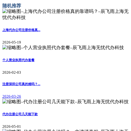
随机推荐
上海代办公司注册价格真...
2026-05-19
个人营业执照代办套餐
2026-02-03
注册深圳公司真的难吗？...
2026-03-26
代办注册公司几天能下款
2026-05-01