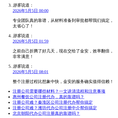
游客
说道：
2026年5月5日 00:00
专业团队真的靠谱，从材料准备到审批都帮我们搞定，
太省心了！
游客
说道：
2026年5月5日 01:59
之前自己折腾了好几天，现在交给了金安，效率翻倍，
非常满意！
游客
说道：
2026年5月5日 08:01
整个注册过程比想象中快，金安的服务确实值得信赖！
注册公司需要哪些材料？一文讲清流程和注意事项
惠州餐饮公司注册代办，真的靠谱吗？
注册公司难？秦淮区公司注册代办帮你搞定
注册公司难？潍坊代办公司注册中介帮你搞定
北京朝阳代办公司注册真的靠谱吗？