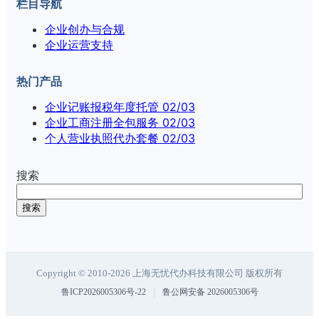
栏目导航
企业创办与合规
企业运营支持
热门产品
企业记账报税年度托管
02/03
企业工商注册全包服务
02/03
个人营业执照代办套餐
02/03
搜索
搜索
Copyright © 2010-2026 上海无忧代办科技有限公司 版权所有
|
鲁ICP2026005306号-22
鲁公网安备 2026005306号