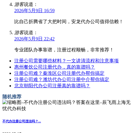
游客
说道：
2026年5月9日 16:59
比自己折腾省了大把时间，安龙代办公司值得信赖！
游客
说道：
2026年5月9日 22:42
专业团队办事靠谱，注册过程顺畅，非常推荐！
注册公司需要哪些材料？一文讲清流程和注意事项
惠州餐饮公司注册代办，真的靠谱吗？
注册公司难？秦淮区公司注册代办帮你搞定
注册公司难？潍坊代办公司注册中介帮你搞定
北京朝阳代办公司注册真的靠谱吗？
随机推荐
不代办注册公司违法吗？...