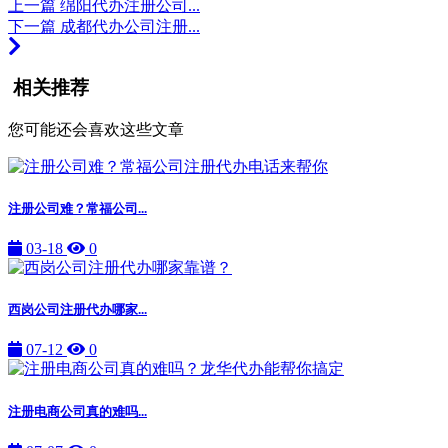
上一篇
绵阳代办注册公司...
下一篇
成都代办公司注册...
相关推荐
您可能还会喜欢这些文章
注册公司难？常福公司...
03-18
0
西岗公司注册代办哪家...
07-12
0
注册电商公司真的难吗...