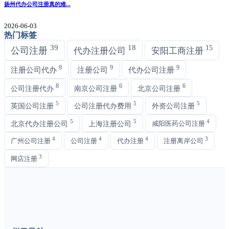
扬州代办公司注册真的难...
2026-06-03
热门标签
39
18
15
公司注册
代办注册公司
安阳工商注册
9
9
9
注册公司代办
注册公司
代办公司注册
8
6
6
公司注册代办
南京公司注册
北京公司注册
5
5
5
英国公司注册
公司注册代办费用
外资公司注册
5
5
4
北京代办注册公司
上海注册公司
咸阳医药公司注册
4
4
4
3
广州公司注册
公司注册
代办注册
注册离岸公司
3
网店注册