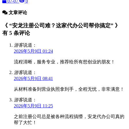
07-07
0
文章评论
《 “安龙注册公司难？这家代办公司帮你搞定” 》
有 5 条评论
游客
说道：
2026年5月9日 01:24
流程清晰，服务专业，推荐给所有想创业的朋友！
游客
说道：
2026年5月9日 08:41
从材料准备到营业执照拿到手，全程无忧，非常满意！
游客
说道：
2026年5月9日 11:25
之前注册公司总是被各种流程搞懵，安龙代办公司真的
帮了大忙！