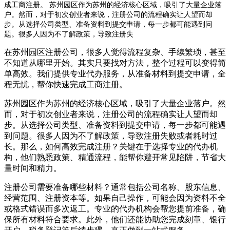
成工商注册。 苏州园区作为苏州的经济核心区域，吸引了大量企业落
户。然而，对于初次创业者来说，注册公司的流程确实让人望而却
步。从选择公司类型、准备资料到提交申请，每一步都可能遇到问
题。很多人因为不了解政策，导致注册失
在苏州园区注册公司，很多人觉得流程复杂、手续繁琐，甚至
不知道从哪里开始。其实只要找对方法，整个过程可以变得简
单高效。我们提供专业代办服务，从准备材料到提交申请，全
程无忧，帮你快速完成工商注册。
苏州园区作为苏州的经济核心区域，吸引了大量企业落户。然
而，对于初次创业者来说，注册公司的流程确实让人望而却
步。从选择公司类型、准备资料到提交申请，每一步都可能遇
到问题。很多人因为不了解政策，导致注册失败或者耗时过
长。那么，如何高效完成注册？关键在于选择专业的代办机
构，他们熟悉政策、精通流程，能帮你避开常见陷阱，节省大
量时间和精力。
注册公司需要准备哪些材料？通常包括公司名称、股东信息、
经营范围、注册资本等。如果自己操作，可能会因为资料不全
或格式错误而多次返工。专业的代办机构会帮您提前准备，确
保所有材料符合要求。此外，他们还能协助您完成刻章、银行