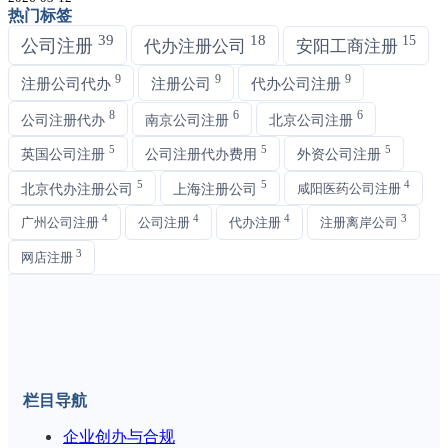
热门标签
39
18
15
公司注册
代办注册公司
安阳工商注册
9
9
9
注册公司代办
注册公司
代办公司注册
8
6
6
公司注册代办
南京公司注册
北京公司注册
5
5
5
英国公司注册
公司注册代办费用
外资公司注册
5
5
4
北京代办注册公司
上海注册公司
咸阳医药公司注册
4
4
4
3
广州公司注册
公司注册
代办注册
注册离岸公司
3
网店注册
栏目导航
企业创办与合规