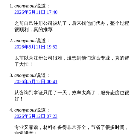
anonymous
说道：
2026年5月11日 17:40
之前自己注册公司被坑了，后来找他们代办，整个过程
很顺利，真的推荐！
anonymous
说道：
2026年5月11日 19:52
以前以为注册公司很难，没想到他们这么专业，真的帮
了大忙！
anonymous
说道：
2026年5月12日 00:41
从咨询到拿证只用了一天，效率太高了，服务态度也很
好！
anonymous
说道：
2026年5月12日 07:23
专业又靠谱，材料准备得非常齐全，节省了很多时间，
非常满意！