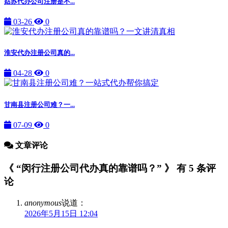
姑苏代办公司注册是不...
03-26
0
淮安代办注册公司真的...
04-28
0
甘南县注册公司难？一...
07-09
0
文章评论
《 “闵行注册公司代办真的靠谱吗？” 》 有 5 条评
论
anonymous
说道：
2026年5月15日 12:04