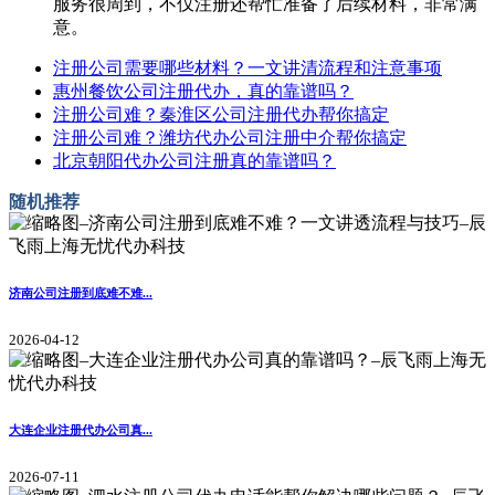
服务很周到，不仅注册还帮忙准备了后续材料，非常满
意。
注册公司需要哪些材料？一文讲清流程和注意事项
惠州餐饮公司注册代办，真的靠谱吗？
注册公司难？秦淮区公司注册代办帮你搞定
注册公司难？潍坊代办公司注册中介帮你搞定
北京朝阳代办公司注册真的靠谱吗？
随机推荐
济南公司注册到底难不难...
2026-04-12
大连企业注册代办公司真...
2026-07-11