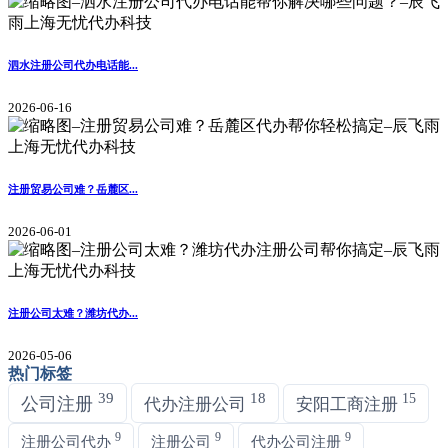
泗水注册公司代办电话能...
2026-06-16
注册贸易公司难？岳麓区...
2026-06-01
注册公司太难？潍坊代办...
2026-05-06
热门标签
39
18
15
公司注册
代办注册公司
安阳工商注册
9
9
9
注册公司代办
注册公司
代办公司注册