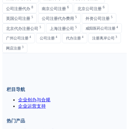
8
6
6
公司注册代办
南京公司注册
北京公司注册
5
5
5
英国公司注册
公司注册代办费用
外资公司注册
5
5
4
北京代办注册公司
上海注册公司
咸阳医药公司注册
4
4
4
3
广州公司注册
公司注册
代办注册
注册离岸公司
3
网店注册
栏目导航
企业创办与合规
企业运营支持
热门产品