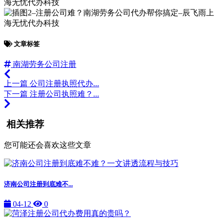
文章标签
南湖劳务公司注册
上一篇
公司注册执照代办...
下一篇
注册公司执照难？...
相关推荐
您可能还会喜欢这些文章
济南公司注册到底难不...
04-12
0