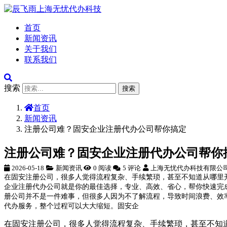
首页
新闻资讯
关于我们
联系我们
搜索
搜索
首页
新闻资讯
注册公司难？固安企业注册代办公司帮你搞定
注册公司难？固安企业注册代办公司帮你
2026-05-18
新闻资讯
0 阅读
5 评论
上海无忧代办科技有限公
在固安注册公司，很多人觉得流程复杂、手续繁琐，甚至不知道从哪里
企业注册代办公司就是你的最佳选择，专业、高效、省心，帮你快速完
册公司并不是一件难事，但很多人因为不了解流程，导致时间浪费、效
代办服务，整个过程可以大大缩短。固安企
在固安注册公司，很多人觉得流程复杂、手续繁琐，甚至不知