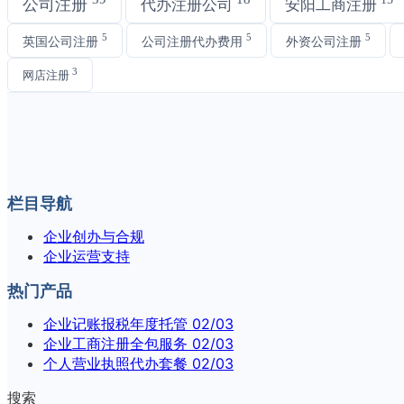
公司注册
代办注册公司
安阳工商注册
5
5
5
英国公司注册
公司注册代办费用
外资公司注册
3
网店注册
栏目导航
企业创办与合规
企业运营支持
热门产品
企业记账报税年度托管
02/03
企业工商注册全包服务
02/03
个人营业执照代办套餐
02/03
搜索