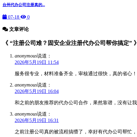
台州代办公司注册真的...
07-18
0
文章评论
《 “注册公司难？固安企业注册代办公司帮你搞定” 》 
anonymous
说道：
2026年5月19日 11:54
服务很专业，材料准备齐全，审核通过很快，真的省心！
anonymous
说道：
2026年5月19日 16:04
和之前的朋友推荐的代办公司合作，果然靠谱，没有让我
anonymous
说道：
2026年5月19日 16:31
之前注册公司真的被流程搞懵了，幸好有代办公司帮忙，