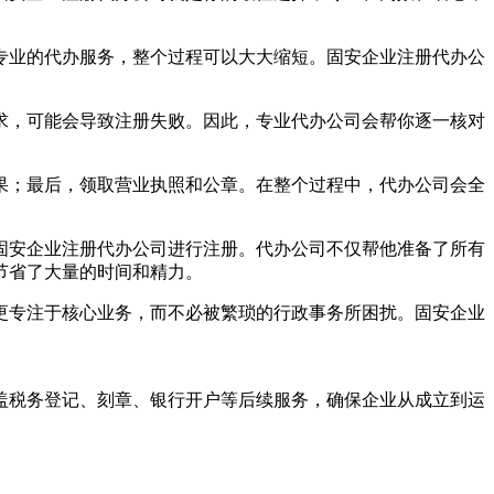
专业的代办服务，整个过程可以大大缩短。固安企业注册代办公
求，可能会导致注册失败。因此，专业代办公司会帮你逐一核对
果；最后，领取营业执照和公章。在整个过程中，代办公司会全
固安企业注册代办公司进行注册。代办公司不仅帮他准备了所有
节省了大量的时间和精力。
更专注于核心业务，而不必被繁琐的行政事务所困扰。固安企业
盖税务登记、刻章、银行开户等后续服务，确保企业从成立到运