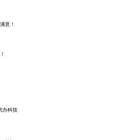
满意！
！