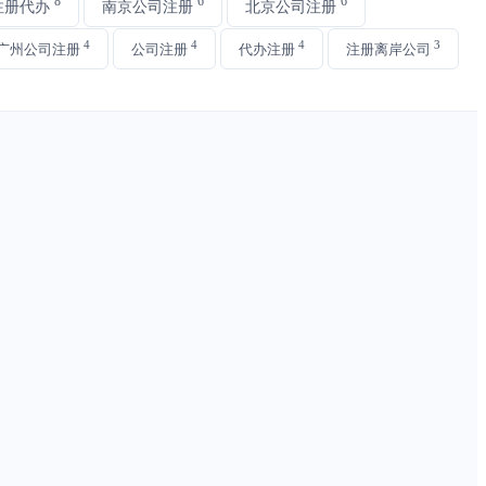
8
6
6
注册代办
南京公司注册
北京公司注册
4
4
4
3
广州公司注册
公司注册
代办注册
注册离岸公司