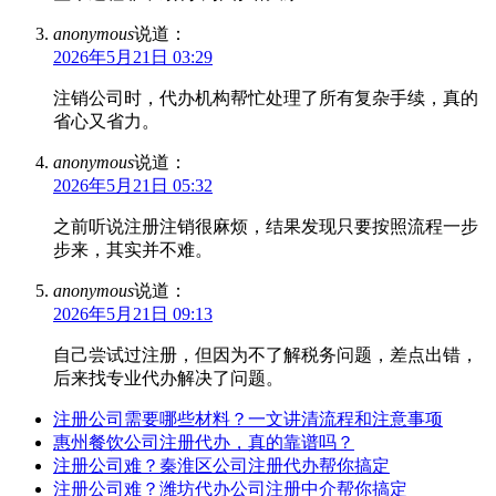
anonymous
说道：
2026年5月21日 03:29
注销公司时，代办机构帮忙处理了所有复杂手续，真的
省心又省力。
anonymous
说道：
2026年5月21日 05:32
之前听说注册注销很麻烦，结果发现只要按照流程一步
步来，其实并不难。
anonymous
说道：
2026年5月21日 09:13
自己尝试过注册，但因为不了解税务问题，差点出错，
后来找专业代办解决了问题。
注册公司需要哪些材料？一文讲清流程和注意事项
惠州餐饮公司注册代办，真的靠谱吗？
注册公司难？秦淮区公司注册代办帮你搞定
注册公司难？潍坊代办公司注册中介帮你搞定