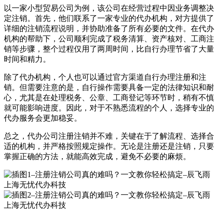
以一家小型贸易公司为例，该公司在经营过程中因业务调整决
定注销。首先，他们联系了一家专业的代办机构，对方提供了
详细的注销流程说明，并协助准备了所有必要的文件。在代办
机构的帮助下，公司顺利完成了税务清算、资产核对、工商注
销等步骤，整个过程仅用了两周时间，比自行办理节省了大量
时间和精力。
除了代办机构，个人也可以通过官方渠道自行办理注册和注
销。但需要注意的是，自行操作需要具备一定的法律知识和耐
心，尤其是在处理税务、公章、工商登记等环节时，稍有不慎
就可能影响进度。因此，对于不熟悉流程的个人，选择专业的
代办服务会更加稳妥。
总之，代办公司注册注销并不难，关键在于了解流程、选择合
适的机构，并严格按照规定操作。无论是注册还是注销，只要
掌握正确的方法，就能高效完成，避免不必要的麻烦。