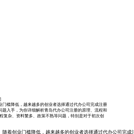
司
业门槛降低，越来越多的创业者选择通过代办公司完成注册
问题入手，为你详细解析青岛代办公司注册的原理、流程和
流程复杂、资料繁多、政策不熟等问题，特别是对于初次创
。随着创业门槛降低，越来越多的创业者选择通过代办公司完成