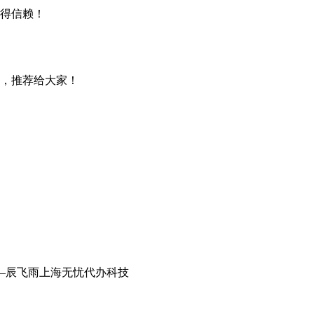
得信赖！
，推荐给大家！