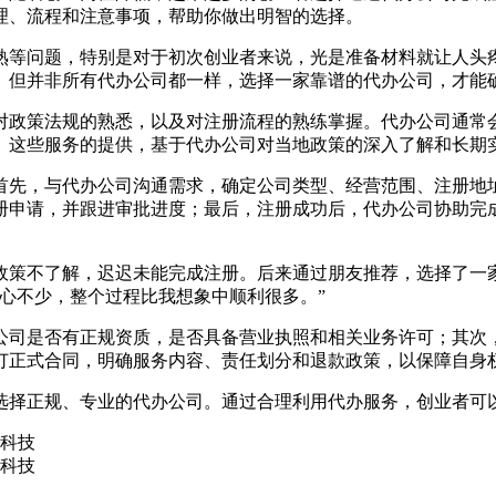
理、流程和注意事项，帮助你做出明智的选择。
熟等问题，特别是对于初次创业者来说，光是准备材料就让人头
。但并非所有代办公司都一样，选择一家靠谱的代办公司，才能
对政策法规的熟悉，以及对注册流程的熟练掌握。代办公司通常
。这些服务的提供，基于代办公司对当地政策的深入了解和长期
首先，与代办公司沟通需求，确定公司类型、经营范围、注册地
申请，并跟进审批进度；最后，注册成功后，代办公司协助完成
政策不了解，迟迟未能完成注册。后来通过朋友推荐，选择了一
心不少，整个过程比我想象中顺利很多。”
公司是否有正规资质，是否具备营业执照和相关业务许可；其次
订正式合同，明确服务内容、责任划分和退款政策，以保障自身
选择正规、专业的代办公司。通过合理利用代办服务，创业者可