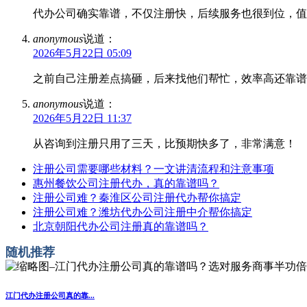
代办公司确实靠谱，不仅注册快，后续服务也很到位，值
anonymous
说道：
2026年5月22日 05:09
之前自己注册差点搞砸，后来找他们帮忙，效率高还靠谱
anonymous
说道：
2026年5月22日 11:37
从咨询到注册只用了三天，比预期快多了，非常满意！
注册公司需要哪些材料？一文讲清流程和注意事项
惠州餐饮公司注册代办，真的靠谱吗？
注册公司难？秦淮区公司注册代办帮你搞定
注册公司难？潍坊代办公司注册中介帮你搞定
北京朝阳代办公司注册真的靠谱吗？
随机推荐
江门代办注册公司真的靠...