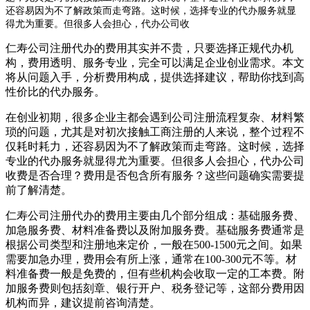
还容易因为不了解政策而走弯路。这时候，选择专业的代办服务就显
得尤为重要。但很多人会担心，代办公司收
仁寿公司注册代办的费用其实并不贵，只要选择正规代办机
构，费用透明、服务专业，完全可以满足企业创业需求。本文
将从问题入手，分析费用构成，提供选择建议，帮助你找到高
性价比的代办服务。
在创业初期，很多企业主都会遇到公司注册流程复杂、材料繁
琐的问题，尤其是对初次接触工商注册的人来说，整个过程不
仅耗时耗力，还容易因为不了解政策而走弯路。这时候，选择
专业的代办服务就显得尤为重要。但很多人会担心，代办公司
收费是否合理？费用是否包含所有服务？这些问题确实需要提
前了解清楚。
仁寿公司注册代办的费用主要由几个部分组成：基础服务费、
加急服务费、材料准备费以及附加服务费。基础服务费通常是
根据公司类型和注册地来定价，一般在500-1500元之间。如果
需要加急办理，费用会有所上涨，通常在100-300元不等。材
料准备费一般是免费的，但有些机构会收取一定的工本费。附
加服务费则包括刻章、银行开户、税务登记等，这部分费用因
机构而异，建议提前咨询清楚。