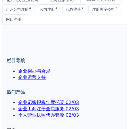
4
4
4
3
广州公司注册
公司注册
代办注册
注册离岸公司
3
网店注册
栏目导航
企业创办与合规
企业运营支持
热门产品
企业记账报税年度托管
02/03
企业工商注册全包服务
02/03
个人营业执照代办套餐
02/03