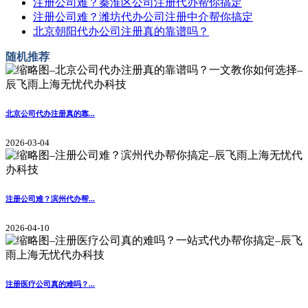
注册公司难？秦淮区公司注册代办帮你搞定
注册公司难？潍坊代办公司注册中介帮你搞定
北京朝阳代办公司注册真的靠谱吗？
随机推荐
北京公司代办注册真的靠...
2026-03-04
注册公司难？滨州代办帮...
2026-04-10
注册医疗公司真的难吗？...