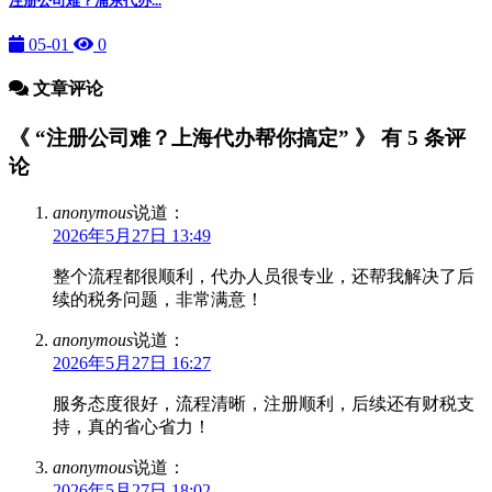
注册公司难？浦东代办...
05-01
0
文章评论
《 “注册公司难？上海代办帮你搞定” 》 有 5 条评
论
anonymous
说道：
2026年5月27日 13:49
整个流程都很顺利，代办人员很专业，还帮我解决了后
续的税务问题，非常满意！
anonymous
说道：
2026年5月27日 16:27
服务态度很好，流程清晰，注册顺利，后续还有财税支
持，真的省心省力！
anonymous
说道：
2026年5月27日 18:02