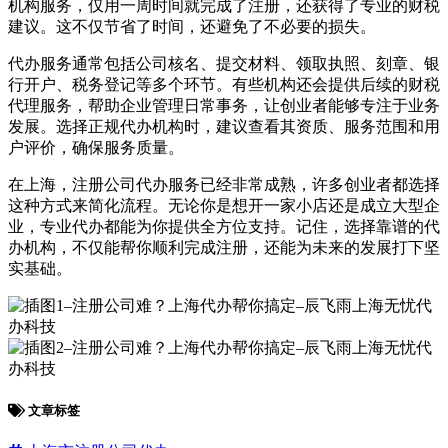
机构服务，仅用一周时间就完成了注册，还获得了专业的财税
建议。这不仅节省了时间，还避免了不必要的损失。
代办服务通常包括公司核名、提交材料、领取执照、刻章、银
行开户、税务登记等多个环节。有些机构还会提供后续的财税
代理服务，帮助企业管理日常事务，让创业者能够专注于业务
发展。选择正规代办机构时，建议查看其资质、服务范围和用
户评价，确保服务质量。
在上海，注册公司代办服务已经非常成熟，许多创业者都选择
这种方式来简化流程。无论你是想开一家小店还是成立大型企
业，专业代办都能为你提供全方位支持。记住，选择靠谱的代
办机构，不仅能帮你顺利完成注册，还能为未来的发展打下坚
实基础。
文章标签