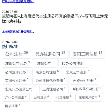
广东子公司注册代办资料...
2026-07-08
上海附近代办注册公司真...
2026-07-02
热门标签
39
18
15
公司注册
代办注册公司
安阳工商注册
9
9
9
注册公司代办
注册公司
代办公司注册
8
6
6
公司注册代办
南京公司注册
北京公司注册
5
5
5
英国公司注册
公司注册代办费用
外资公司注册
5
5
4
北京代办注册公司
上海注册公司
咸阳医药公司注册
4
4
4
3
广州公司注册
公司注册
代办注册
注册离岸公司
3
网店注册