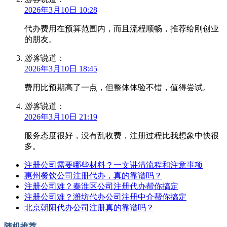
2026年3月10日 10:28
代办费用在预算范围内，而且流程顺畅，推荐给刚创业
的朋友。
游客
说道：
2026年3月10日 18:45
费用比预期高了一点，但整体体验不错，值得尝试。
游客
说道：
2026年3月10日 21:19
服务态度很好，没有乱收费，注册过程比我想象中快很
多。
注册公司需要哪些材料？一文讲清流程和注意事项
惠州餐饮公司注册代办，真的靠谱吗？
注册公司难？秦淮区公司注册代办帮你搞定
注册公司难？潍坊代办公司注册中介帮你搞定
北京朝阳代办公司注册真的靠谱吗？
随机推荐