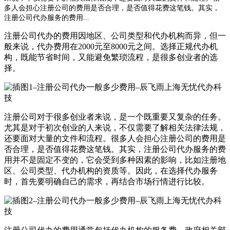
多人会担心注册公司的费用是否合理，是否值得花费这笔钱。其实，
注册公司代办服务的费用...
注册公司代办的费用因地区、公司类型和代办机构而异，但一
般来说，代办费用在2000元至8000元之间。选择正规代办机
构，既能节省时间，又能避免繁琐流程，是很多创业者的选
择。
注册公司对于很多创业者来说，是一个既重要又复杂的任务。
尤其是对于初次创业的人来说，不仅需要了解相关法律法规，
还要面对大量的文件和流程。很多人会担心注册公司的费用是
否合理，是否值得花费这笔钱。其实，注册公司代办服务的费
用并不是固定不变的，它会受到多种因素的影响，比如注册地
区、公司类型、代办机构的资质等。因此，在选择代办服务
时，首先要明确自己的需求，再结合市场行情进行比较。