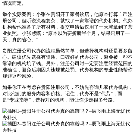
情况而定。
举个实际案例：小张在贵阳开了家餐饮店，他原本打算自己注
册公司，但听说流程复杂，就找了一家靠谱的代办机构。代办
机构帮他准备了所有材料，提交申请后仅用了一天就拿到了营
业执照。小张感慨：“原本以为要折腾半个月，结果只用了一
天，真的省心。”
贵阳注册公司代办的流程虽然简单，但选择机构时还是要多留
心。建议优先选择有资质、口碑好的代办公司，避免被一些不
靠谱的机构坑了钱。另外，注册公司时一定要注意经营范围的
准确性，避免后期因为违规被处罚。代办机构的专业性能帮你
规避这些风险。
如果你正在考虑在贵阳注册公司，不妨先咨询几家代办机构，
对比他们的服务内容和价格。记住，代办不是“代劳”，而
是“专业指导”，选择对的机构，能让你少走很多弯路。