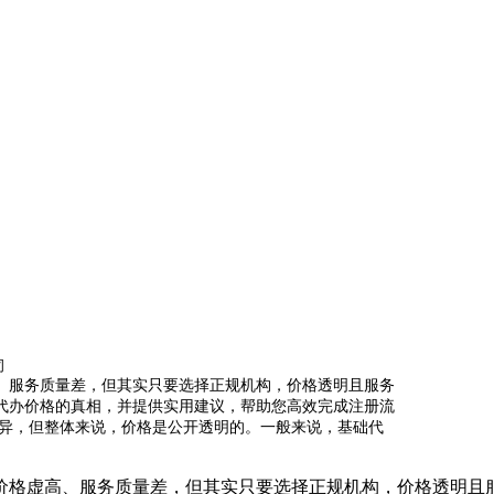
司
、服务质量差，但其实只要选择正规机构，价格透明且服务
代办价格的真相，并提供实用建议，帮助您高效完成注册流
差异，但整体来说，价格是公开透明的。一般来说，基础代
价格虚高、服务质量差，但其实只要选择正规机构，价格透明且