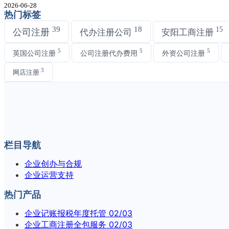
2026-06-28
热门标签
39
18
15
公司注册
代办注册公司
安阳工商注册
5
5
5
英国公司注册
公司注册代办费用
外资公司注册
3
网店注册
栏目导航
企业创办与合规
企业运营支持
热门产品
企业记账报税年度托管
02/03
企业工商注册全包服务
02/03