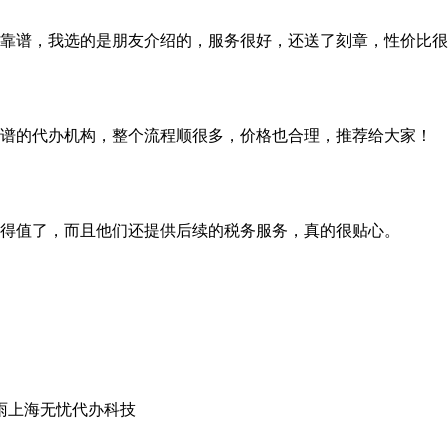
靠谱，我选的是朋友介绍的，服务很好，还送了刻章，性价比很
谱的代办机构，整个流程顺很多，价格也合理，推荐给大家！
得值了，而且他们还提供后续的税务服务，真的很贴心。