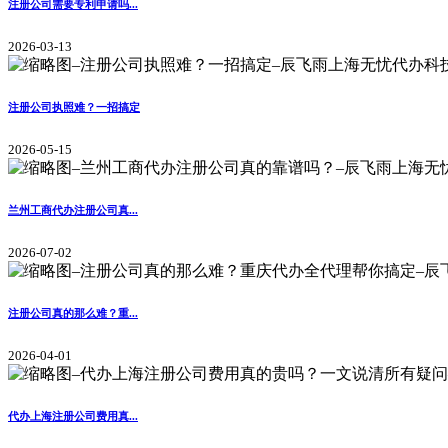
注册公司需要专利申请吗...
2026-03-13
注册公司执照难？一招搞定
2026-05-15
兰州工商代办注册公司真...
2026-07-02
注册公司真的那么难？重...
2026-04-01
代办上海注册公司费用真...