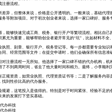
成注册流程。
差异，但整体来说，价格是公开透明的。一般来说，基础代理服务的
服务等附加项目。对于初次创业者来说，选择一家口碑好、服务
源，能够快速完成工商、税务、银行开户等繁琐流程。相比自己
积累尤为重要，能够帮助创业者避开常见的“坑”，比如材料不全
业执照、刻章、银行开户、税务登记等。每一步都需要专业知识
合同、经营范围等文件；在提交申请时，他们会确保所有信息准
但对注册流程一无所知。他选择了一家口碑不错的代办机构，机
用了不到两周时间，省去了他大量时间和精力。最终，小李顺利
有正规资质，如营业执照、代理资质证书等；二是了解服务内容
，找到性价比高的代办服务。
险规避，这笔投入是值得的。特别是对于时间紧张、经验不足的
未来的发展打下坚实基础。