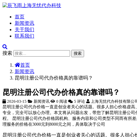
首页
新闻资讯
关于我们
联系我们
搜索
搜索
首页
新闻资讯
昆明注册公司代办价格真的靠谱吗？
昆明注册公司代办价格真的靠谱吗？
2026-03-15
新闻资讯
0 阅读
5 评论
上海无忧代办科技有限公
昆明注册公司代办价格一直是创业者关心的话题。很多人担心价格虚高
专业，完全可以放心办理。本文将从问题出发，带您了解昆明注册公司
程。 昆明注册公司代办价格因机构、服务内容和公司类型不同而有所
理服务的价格在3000元到8000元之间，具体取决于公司
昆明注册公司代办价格一直是创业者关心的话题。很多人担心