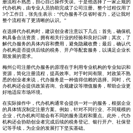
册流程不熟悉，担心自己操作失误。于是他选择了一家正规的
代办机构，由专业人员协助完成了公司注册。整个过程仅用了
3个工作日，张先生表示：“代办服务不仅省时省力，还让我对
整个流程有了更清晰的认识。”
在选择代办机构时，建议创业者注意以下几点：首先，确保机
构具备合法资质，拥有相关行业的经验和良好口碑；其次，了
解代办服务的具体内容和费用，避免隐藏收费；最后，确认代
办机构是否提供后续的税务、开户等配套服务，以满足企业长
期发展的需求。
梅州公司注册代办服务的原理在于利用专业机构的专业知识和
资源，简化注册流程，提高效率。对于时间有限、对政策不熟
悉的创业者来说，代办服务是一种值得信赖的选择。同时，代
办机构还会提供政策咨询、合规建议等增值服务，帮助企业更
好地适应市场环境。
在实际操作中，代办机构通常会提供一对一的服务，根据企业
的具体情况制定注册方案。例如，针对不同行业、不同规模的
企业，代办机构可能会有不同的服务流程和重点。此外，代办
机构还会协助创业者完成后续的税务登记、银行开户、社保登
记等手续，为企业的发展打下坚实基础。