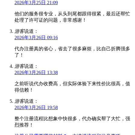
2026年3月25日 21:09
他们的服务很专业，从头到尾都跟得很紧，最后还帮忙
处理了许可证的问题，非常感谢！
游客
说道：
2026年3月26日 09:16
代办注册真的省心，省去了很多麻烦，比自己折腾强多
了！
游客
说道：
2026年3月26日 13:38
之前听说代办收费高，但实际体验下来性价比很高，值
得信赖！
游客
说道：
2026年3月26日 19:58
整个注册流程比想象中快很多，代办确实帮了大忙，强
烈推荐！