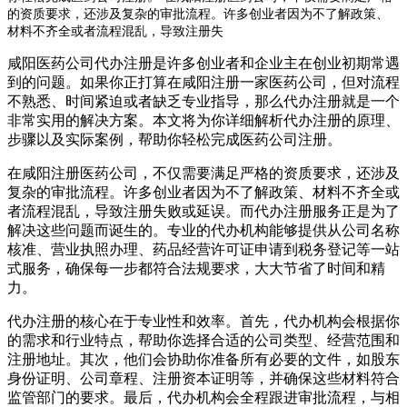
的资质要求，还涉及复杂的审批流程。许多创业者因为不了解政策、
材料不齐全或者流程混乱，导致注册失
咸阳医药公司代办注册是许多创业者和企业主在创业初期常遇
到的问题。如果你正打算在咸阳注册一家医药公司，但对流程
不熟悉、时间紧迫或者缺乏专业指导，那么代办注册就是一个
非常实用的解决方案。本文将为你详细解析代办注册的原理、
步骤以及实际案例，帮助你轻松完成医药公司注册。
在咸阳注册医药公司，不仅需要满足严格的资质要求，还涉及
复杂的审批流程。许多创业者因为不了解政策、材料不齐全或
者流程混乱，导致注册失败或延误。而代办注册服务正是为了
解决这些问题而诞生的。专业的代办机构能够提供从公司名称
核准、营业执照办理、药品经营许可证申请到税务登记等一站
式服务，确保每一步都符合法规要求，大大节省了时间和精
力。
代办注册的核心在于专业性和效率。首先，代办机构会根据你
的需求和行业特点，帮助你选择合适的公司类型、经营范围和
注册地址。其次，他们会协助你准备所有必要的文件，如股东
身份证明、公司章程、注册资本证明等，并确保这些材料符合
监管部门的要求。最后，代办机构会全程跟进审批流程，与相