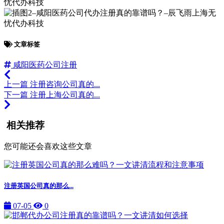
文章标签
咸阳医药公司注册
上一篇
注册咨询公司真的...
下一篇
注册上海公司真的...
相关推荐
您可能还会喜欢这些文章
注册英国公司真的那么...
07-05
0