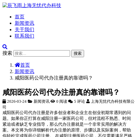
首页
新闻资讯
关于我们
联系我们
搜索
搜索
首页
新闻资讯
咸阳医药公司代办注册真的靠谱吗？
咸阳医药公司代办注册真的靠谱吗？
2026-03-24
新闻资讯
0 阅读
5 评论
上海无忧代办科技有限公
司
咸阳医药公司代办注册是许多创业者和企业主在创业初期常遇到的问
题。如果你正打算在咸阳注册一家医药公司，但对流程不熟悉、时间
紧迫或者缺乏专业指导，那么代办注册就是一个非常实用的解决方
案。本文将为你详细解析代办注册的原理、步骤以及实际案例，帮助
你轻松完成医药公司注册。 在咸阳注册医药公司，不仅需要满足严格