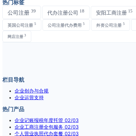
热门标签
39
18
15
公司注册
代办注册公司
安阳工商注册
5
5
5
英国公司注册
公司注册代办费用
外资公司注册
3
网店注册
栏目导航
企业创办与合规
企业运营支持
热门产品
企业记账报税年度托管
02/03
企业工商注册全包服务
02/03
个人营业执照代办套餐
02/03