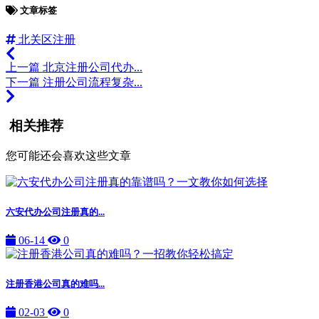
文章标签
北关区注册
上一篇
北京注册公司代办...
下一篇
注册公司流程复杂...
相关推荐
您可能还会喜欢这些文章
六安代办公司注册真的...
06-14
0
注册香港公司真的难吗...
02-03
0