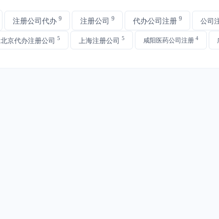
9
9
9
注册公司代办
注册公司
代办公司注册
公司
5
5
4
北京代办注册公司
上海注册公司
咸阳医药公司注册