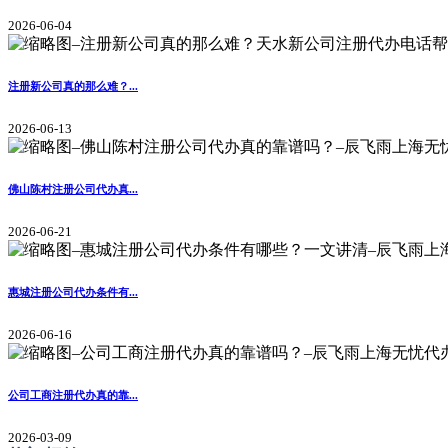
2026-06-04
注册新公司真的那么难？...
2026-06-13
佛山陈村注册公司代办真...
2026-06-21
惠城注册公司代办条件有...
2026-06-16
公司工商注册代办真的靠...
2026-03-09