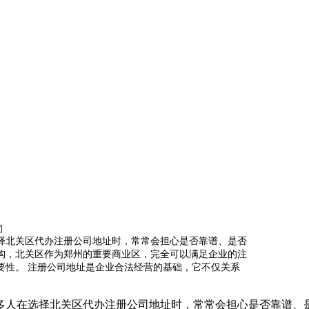
司
择北关区代办注册公司地址时，常常会担心是否靠谱、是否
构，北关区作为郑州的重要商业区，完全可以满足企业的注
要性。 注册公司地址是企业合法经营的基础，它不仅关系
多人在选择北关区代办注册公司地址时，常常会担心是否靠谱、