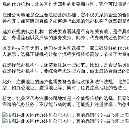
规的代办机构，北关区作为郑州的重要商业区，完全可以满足
注册公司地址是企业合法经营的基础，它不仅关系到企业的合
莠不齐，如何辨别真假？如何选择正规的代办机构？这些都是
选择正规的代办机构，首先要查看其是否有相关资质，是否具
息、办理流程以及后续的服务支持。此外，代办机构还会协助
以某科技公司为例，他们在北关区选择了一家口碑较好的代办
人表示，选择正规机构让整个流程变得轻松高效，节省了大量
在选择代办机构时，还需要注意一些细节。比如，是否提供灵
在选择代办机构时，要综合考虑这些方面，做出最适合自己的
此外，注册地址的选择也需要符合当地政策和法律法规。北关
型，如办公地址、虚拟地址等。同时，也要注意地址的合法性
总之，北关区代办注册公司地址是一个值得信赖的选择。只要
靠谱的代办服务，不仅能节省时间，还能提升注册效率，为创