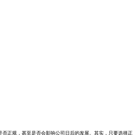
是否正规，甚至是否会影响公司日后的发展。其实，只要选择正