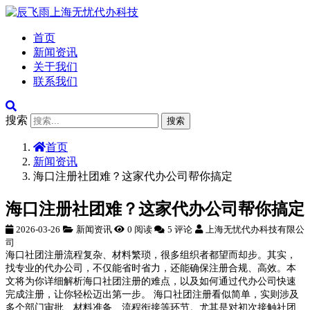
首页
新闻资讯
关于我们
联系我们
搜索
搜索
首页
新闻资讯
海口注册社团难？这家代办公司帮你搞定
海口注册社团难？这家代办公司帮你搞定
2026-03-26
新闻资讯
0 阅读
5 评论
上海无忧代办科技有限公
司
海口社团注册流程复杂、材料繁琐，很多组织者都望而却步。其实，
找专业的代办公司，不仅能省时省力，还能确保注册合规、高效。本
文将为你详细解析海口社团注册的难点，以及如何通过代办公司快速
完成注册，让你轻松迈出第一步。 海口社团注册看似简单，实则涉及
多个部门审批、材料准备、流程衔接等环节。尤其是对初次接触社团