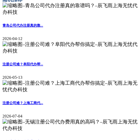
青岛公司代办注册真的靠...
2026-04-12
注册公司难？阜阳代办帮...
2026-05-13
注册公司难？上海工商代...
2026-07-04