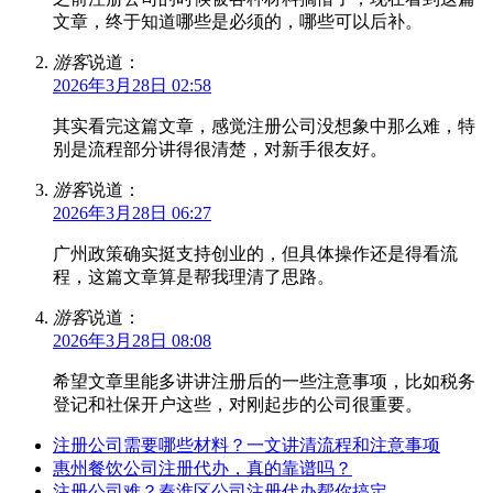
文章，终于知道哪些是必须的，哪些可以后补。
游客
说道：
2026年3月28日 02:58
其实看完这篇文章，感觉注册公司没想象中那么难，特
别是流程部分讲得很清楚，对新手很友好。
游客
说道：
2026年3月28日 06:27
广州政策确实挺支持创业的，但具体操作还是得看流
程，这篇文章算是帮我理清了思路。
游客
说道：
2026年3月28日 08:08
希望文章里能多讲讲注册后的一些注意事项，比如税务
登记和社保开户这些，对刚起步的公司很重要。
注册公司需要哪些材料？一文讲清流程和注意事项
惠州餐饮公司注册代办，真的靠谱吗？
注册公司难？秦淮区公司注册代办帮你搞定