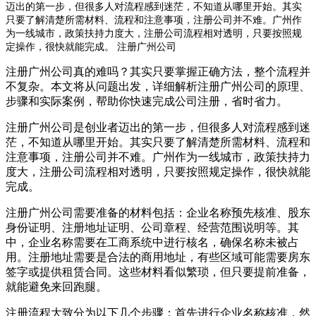
迈出的第一步，但很多人对流程感到迷茫，不知道从哪里开始。其实
只要了解清楚所需材料、流程和注意事项，注册公司并不难。广州作
为一线城市，政策扶持力度大，注册公司流程相对透明，只要按照规
定操作，很快就能完成。 注册广州公司
注册广州公司真的难吗？其实只要掌握正确方法，整个流程并
不复杂。本文将从问题出发，详细解析注册广州公司的原理、
步骤和实际案例，帮助你快速完成公司注册，省时省力。
注册广州公司是创业者迈出的第一步，但很多人对流程感到迷
茫，不知道从哪里开始。其实只要了解清楚所需材料、流程和
注意事项，注册公司并不难。广州作为一线城市，政策扶持力
度大，注册公司流程相对透明，只要按照规定操作，很快就能
完成。
注册广州公司需要准备的材料包括：企业名称预先核准、股东
身份证明、注册地址证明、公司章程、经营范围说明等。其
中，企业名称需要在工商系统中进行核名，确保名称未被占
用。注册地址需要是合法的商用地址，有些区域可能需要房东
签字或提供租赁合同。这些材料看似繁琐，但只要提前准备，
就能避免来回跑腿。
注册流程大致分为以下几个步骤：首先进行企业名称核准，然