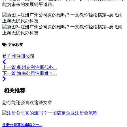
能为未来的发展铺平道路。
文章标签
广州注册公司
上一篇
衢州专利注册代办...
下一篇
海南公司注册难？...
相关推荐
您可能还会喜欢这些文章
注册公司真的难吗？一...