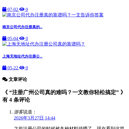
07-02
0
南京公司代办注册真的...
05-04
0
上海无地址代办注册公...
05-22
0
文章评论
《 “注册广州公司真的难吗？一文教你轻松搞定” 》
有 4 条评论
游客
说道：
2026年3月27日 14:44
之前注册公司的时候被各种材料搞懵了，现在看到这篇