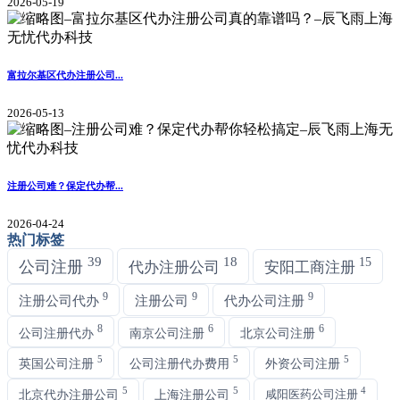
2026-05-19
富拉尔基区代办注册公司...
2026-05-13
注册公司难？保定代办帮...
2026-04-24
热门标签
39
18
15
公司注册
代办注册公司
安阳工商注册
9
9
9
注册公司代办
注册公司
代办公司注册
8
6
6
公司注册代办
南京公司注册
北京公司注册
5
5
5
英国公司注册
公司注册代办费用
外资公司注册
5
5
4
北京代办注册公司
上海注册公司
咸阳医药公司注册