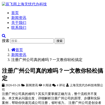
首页
新闻资讯
关于我们
联系我们
搜索
搜索
首页
新闻资讯
注册广州公司真的难吗？一文教你轻松搞定
注册广州公司真的难吗？一文教你轻松搞
定
2026-03-26
新闻资讯
0 阅读
4 评论
上海无忧代办科技有限公
司
注册广州公司真的难吗？其实只要掌握正确方法，整个流程并不复
杂。本文将从问题出发，详细解析注册广州公司的原理、步骤和实际
案例，帮助你快速完成公司注册，省时省力。 注册广州公司是创业者