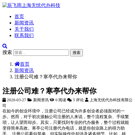
首页
新闻资讯
关于我们
联系我们
搜索
搜索
首页
新闻资讯
注册公司难？寒亭代办来帮你
注册公司难？寒亭代办来帮你
2026-03-27
新闻资讯
0 阅读
5 评论
上海无忧代办科技有限公
司
在如今的创业环境中，注册公司已经成为许多创业者必须面对的一
步。然而，对于初次接触公司注册的人来说，整个流程复杂、手续繁
琐，让人望而却步。其实，只要找到专业的代办服务，整个过程就能
变得简单高效。寒亭公司注册代办电话，就是你创业路上的得力助
手。 注册公司看似简单，但实际操作中却涉及诸多细节。比如，核