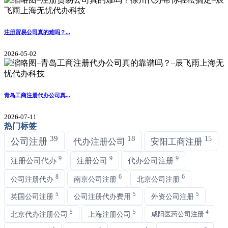
注册贸易公司真的难吗？...
2026-05-02
青岛工商注册代办公司真...
2026-07-11
热门标签
39
18
15
公司注册
代办注册公司
安阳工商注册
9
9
9
注册公司代办
注册公司
代办公司注册
8
6
6
公司注册代办
南京公司注册
北京公司注册
5
5
5
英国公司注册
公司注册代办费用
外资公司注册
5
5
4
北京代办注册公司
上海注册公司
咸阳医药公司注册