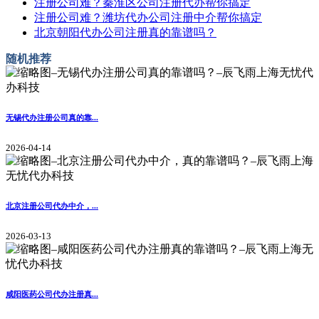
注册公司难？秦淮区公司注册代办帮你搞定
注册公司难？潍坊代办公司注册中介帮你搞定
北京朝阳代办公司注册真的靠谱吗？
随机推荐
无锡代办注册公司真的靠...
2026-04-14
北京注册公司代办中介，...
2026-03-13
咸阳医药公司代办注册真...