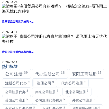
2026-03-24
注册贸易公司真的难吗？...
2026-04-11
贵阳公司注册代办真的靠...
2026-03-11
热门标签
39
18
15
公司注册
代办注册公司
安阳工商注册
9
9
9
注册公司代办
注册公司
代办公司注册
8
6
6
公司注册代办
南京公司注册
北京公司注册
5
5
5
英国公司注册
公司注册代办费用
外资公司注册
5
5
4
北京代办注册公司
上海注册公司
咸阳医药公司注册