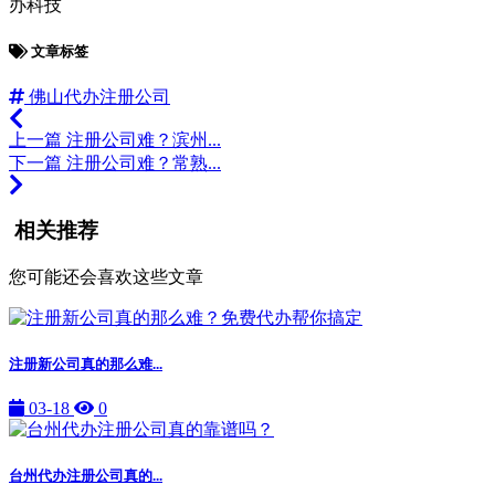
文章标签
佛山代办注册公司
上一篇
注册公司难？滨州...
下一篇
注册公司难？常熟...
相关推荐
您可能还会喜欢这些文章
注册新公司真的那么难...
03-18
0
台州代办注册公司真的...