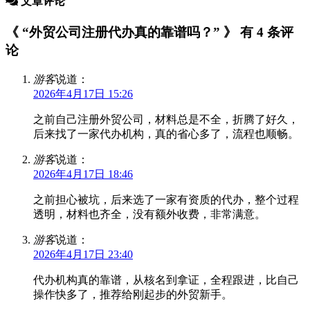
文章评论
《 “外贸公司注册代办真的靠谱吗？” 》 有 4 条评
论
游客
说道：
2026年4月17日 15:26
之前自己注册外贸公司，材料总是不全，折腾了好久，
后来找了一家代办机构，真的省心多了，流程也顺畅。
游客
说道：
2026年4月17日 18:46
之前担心被坑，后来选了一家有资质的代办，整个过程
透明，材料也齐全，没有额外收费，非常满意。
游客
说道：
2026年4月17日 23:40
代办机构真的靠谱，从核名到拿证，全程跟进，比自己
操作快多了，推荐给刚起步的外贸新手。