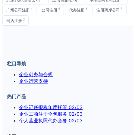
4
4
4
3
广州公司注册
公司注册
代办注册
注册离岸公司
3
网店注册
栏目导航
企业创办与合规
企业运营支持
热门产品
企业记账报税年度托管
02/03
企业工商注册全包服务
02/03
个人营业执照代办套餐
02/03