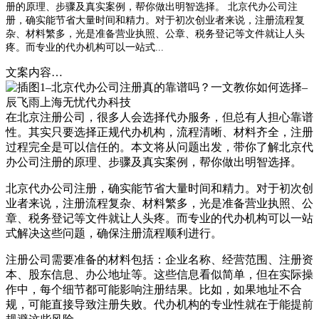
册的原理、步骤及真实案例，帮你做出明智选择。 北京代办公司注
册，确实能节省大量时间和精力。对于初次创业者来说，注册流程复
杂、材料繁多，光是准备营业执照、公章、税务登记等文件就让人头
疼。而专业的代办机构可以一站式...
文案内容…
在北京注册公司，很多人会选择代办服务，但总有人担心靠谱
性。其实只要选择正规代办机构，流程清晰、材料齐全，注册
过程完全是可以信任的。本文将从问题出发，带你了解北京代
办公司注册的原理、步骤及真实案例，帮你做出明智选择。
北京代办公司注册，确实能节省大量时间和精力。对于初次创
业者来说，注册流程复杂、材料繁多，光是准备营业执照、公
章、税务登记等文件就让人头疼。而专业的代办机构可以一站
式解决这些问题，确保注册流程顺利进行。
注册公司需要准备的材料包括：企业名称、经营范围、注册资
本、股东信息、办公地址等。这些信息看似简单，但在实际操
作中，每个细节都可能影响注册结果。比如，如果地址不合
规，可能直接导致注册失败。代办机构的专业性就在于能提前