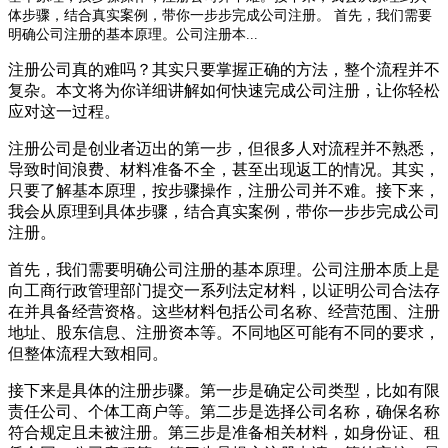
体步骤，结合真实案例，带你一步步完成公司注册。 首先，我们需要
明确公司注册的基本原理。公司注册本...
注册公司真的难吗？其实只要掌握正确的方法，整个流程并不
复杂。本文将为你详细讲解如何快速完成公司注册，让你轻松
应对这一过程。
注册公司是创业者迈出的第一步，但很多人对流程并不熟悉，
导致时间浪费、材料准备不全，甚至出现返工的情况。其实，
只要了解基本原理，按步骤操作，注册公司并不难。接下来，
我会从原理到具体步骤，结合真实案例，带你一步步完成公司
注册。
首先，我们需要明确公司注册的基本原理。公司注册本质上是
向工商行政管理部门提交一系列法定材料，以证明公司合法存
在并具备经营资格。这些材料包括公司名称、经营范围、注册
地址、股东信息、注册资本等。不同地区可能有不同的要求，
但整体流程大致相同。
接下来是具体的注册步骤。第一步是确定公司类型，比如有限
责任公司、个体工商户等。第二步是选择公司名称，确保名称
符合规定且未被注册。第三步是准备相关材料，如身份证、租