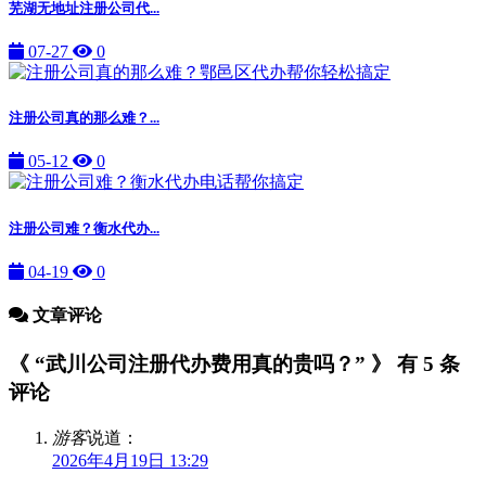
芜湖无地址注册公司代...
07-27
0
注册公司真的那么难？...
05-12
0
注册公司难？衡水代办...
04-19
0
文章评论
《 “武川公司注册代办费用真的贵吗？” 》 有 5 条
评论
游客
说道：
2026年4月19日 13:29