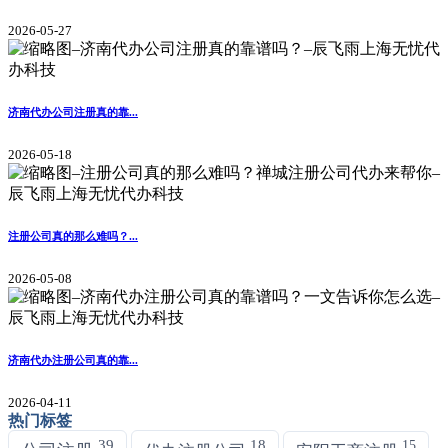
2026-05-27
济南代办公司注册真的靠...
2026-05-18
注册公司真的那么难吗？...
2026-05-08
济南代办注册公司真的靠...
2026-04-11
热门标签
39
18
15