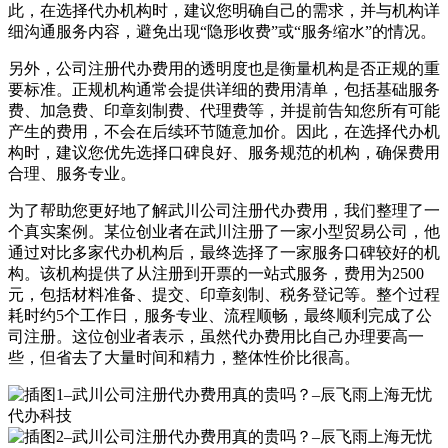
此，在选择代办机构时，建议您明确自己的需求，并与机构详
细沟通服务内容，避免出现“隐形收费”或“服务缩水”的情况。
另外，公司注册代办费用的透明度也是衡量机构是否正规的重
要标准。正规机构通常会提供详细的费用清单，包括基础服务
费、加急费、印章刻制费、代理费等，并提前告知您所有可能
产生的费用，不会在后续环节随意加价。因此，在选择代办机
构时，建议您优先选择口碑良好、服务规范的机构，确保费用
合理、服务专业。
为了帮助您更好地了解武川公司注册代办费用，我们整理了一
个真实案例。某位创业者在武川注册了一家小型贸易公司，他
通过对比多家代办机构后，最终选择了一家服务口碑较好的机
构。该机构提供了从注册到开票的一站式服务，费用为2500
元，包括材料准备、提交、印章刻制、税务登记等。整个过程
耗时约5个工作日，服务专业、流程顺畅，最终顺利完成了公
司注册。这位创业者表示，虽然代办费用比自己办理要高一
些，但省去了大量时间和精力，整体性价比很高。