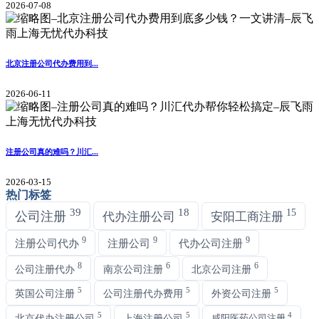
2026-07-08
北京注册公司代办费用到...
2026-06-11
注册公司真的难吗？川汇...
2026-03-15
热门标签
39
18
15
公司注册
代办注册公司
安阳工商注册
9
9
9
注册公司代办
注册公司
代办公司注册
8
6
6
公司注册代办
南京公司注册
北京公司注册
5
5
5
英国公司注册
公司注册代办费用
外资公司注册
5
5
4
北京代办注册公司
上海注册公司
咸阳医药公司注册