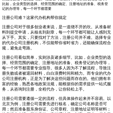
比如，企业类型的选择、经营范围的确定、注册地址的准备、税务登
记的办理等，每一个环节都需要
注册公司难？这家代办机构帮你搞定
注册公司对于很多创业者来说，是一道绕不开的坎。从准备材
料到提交申请，从核名到刻章，每一个环节都可能让人感到无
从下手。其实，只要找对了方法，注册公司并不难。选择专业
的代办公司注册机构，不仅能帮你省时省力，还能确保流程合
规，避免走弯路。
注册公司看似简单，实则涉及诸多细节。比如，企业类型的选
择、经营范围的确定、注册地址的准备、税务登记的办理等，
每一个环节都需要专业指导。很多人因为不了解流程，导致注
册失败或者被退回材料，白白浪费时间和精力。而专业的代办
公司注册机构，正是为了解决这些问题而存在的。他们拥有丰
富的经验，熟悉各地政策法规，能根据你的需求提供一站式服
务，从咨询到注册，全程代办，让你轻松上手。
注册公司需要遵循一定的流程，但具体操作起来并不容易。以
北京为例，注册公司需要先进行核名，确定公司名称是否可
用；然后准备股东身份证、公司章程、注册地址证明等材料；