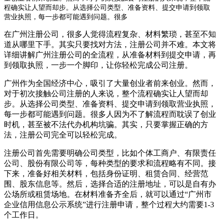
程确实让人望而却步。从选择公司类型、准备资料、提交申请到领取
营业执照，每一步都可能遇到问题。很多
在广州注册公司，很多人觉得流程复杂、材料繁琐，甚至不知
道从哪里下手。其实只要找对方法，注册公司并不难。本文将
详细讲解广州注册公司的全流程，从准备材料到提交申请，再
到领取执照，一步一个脚印，让你轻松完成公司注册。
广州作为全国经济中心，吸引了大量创业者前来创业。然而，
对于初次接触公司注册的人来说，整个流程确实让人望而却
步。从选择公司类型、准备资料、提交申请到领取营业执照，
每一步都可能遇到问题。很多人因为不了解流程而耽误了创业
时机，甚至被不法代办机构坑骗。其实，只要掌握正确的方
法，注册公司完全可以轻松完成。
注册公司首先需要明确公司类型，比如个体工商户、有限责任
公司、股份有限公司等，每种类型的要求和流程略有不同。接
下来，准备好相关材料，包括身份证明、租赁合同、经营范
围、股东信息等。然后，选择合适的注册地址，可以是自有办
公场所或租赁场地。在材料准备齐全后，就可以通过“广州市
企业信用信息公示系统”进行注册申请，整个过程大约需要1-3
个工作日。