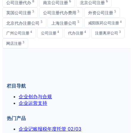
8
6
6
公司注册代办
南京公司注册
北京公司注册
5
5
5
英国公司注册
公司注册代办费用
外资公司注册
5
5
4
北京代办注册公司
上海注册公司
咸阳医药公司注册
4
4
4
3
广州公司注册
公司注册
代办注册
注册离岸公司
3
网店注册
栏目导航
企业创办与合规
企业运营支持
热门产品
企业记账报税年度托管
02/03