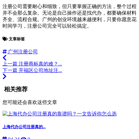
注册公司需要耐心和细致，但只要掌握正确的方法，整个过程
并不会那么复杂。无论是自己操作还是找代办，都要确保材料
齐全、流程合规。广州的创业环境越来越便利，只要你愿意花
时间学习，注册公司完全可以轻松搞定。
文章标签
广州注册公司
上一篇
注册商标真的难？...
下一篇
开福区公司地址注...
相关推荐
您可能还会喜欢这些文章
上海代办公司注册真的...