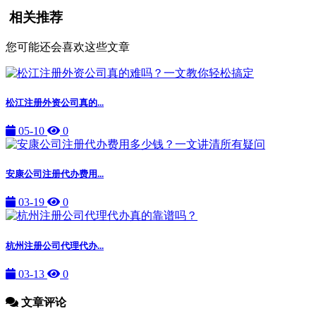
相关推荐
您可能还会喜欢这些文章
松江注册外资公司真的...
05-10
0
安康公司注册代办费用...
03-19
0
杭州注册公司代理代办...
03-13
0
文章评论