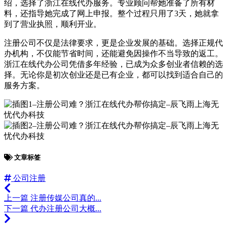
绍，选择了浙江在线代办服务。专业顾问帮她准备了所有材
料，还指导她完成了网上申报。整个过程只用了3天，她就拿
到了营业执照，顺利开业。
注册公司不仅是法律要求，更是企业发展的基础。选择正规代
办机构，不仅能节省时间，还能避免因操作不当导致的返工。
浙江在线代办公司凭借多年经验，已成为众多创业者信赖的选
择。无论你是初次创业还是已有企业，都可以找到适合自己的
服务方案。
文章标签
公司注册
上一篇
注册传媒公司真的...
下一篇
代办注册公司大概...