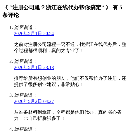
《 “注册公司难？浙江在线代办帮你搞定” 》 有 5
条评论
游客
说道：
2026年5月1日 20:54
之前对注册公司流程一窍不通，找浙江在线代办后，整
个过程都很顺利，真的太专业了！
游客
说道：
2026年5月1日 23:18
推荐给所有想创业的朋友，他们不仅帮忙办了注册，还
提供了很多创业建议，非常贴心！
游客
说道：
2026年5月2日 04:27
从准备材料到拿证，全程都是他们代办，真的省心省
力，比自己折腾强多了！
游客
说道：