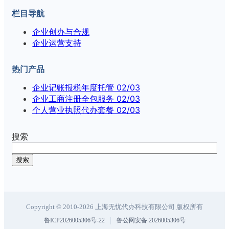
栏目导航
企业创办与合规
企业运营支持
热门产品
企业记账报税年度托管
02/03
企业工商注册全包服务
02/03
个人营业执照代办套餐
02/03
搜索
搜索
Copyright © 2010-2026 上海无忧代办科技有限公司 版权所有
|
鲁ICP2026005306号-22
鲁公网安备 2026005306号