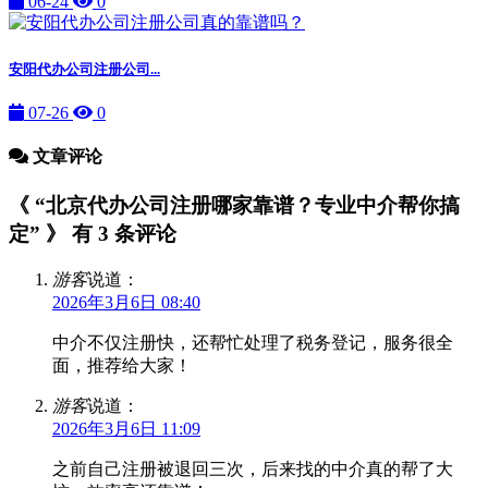
06-24
0
安阳代办公司注册公司...
07-26
0
文章评论
《 “北京代办公司注册哪家靠谱？专业中介帮你搞
定” 》 有 3 条评论
游客
说道：
2026年3月6日 08:40
中介不仅注册快，还帮忙处理了税务登记，服务很全
面，推荐给大家！
游客
说道：
2026年3月6日 11:09
之前自己注册被退回三次，后来找的中介真的帮了大