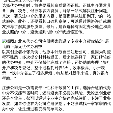
选择代办中介时，首先要看其资质是否正规。正规中介通常具
备工商、税务、银行等多方资源，能够一站式解决注册问题。
其次，要关注中介的服务内容，是否提供从注册到开户的一站
式服务。此外，还要看其口碑和案例，可以通过网络评价或朋
友推荐了解其服务质量。最后，建议选择有固定办公地点和营
业执照的中介，避免遇到“黑中介”或虚假宣传。
以某创业者小张为例，他原本计划自己注册公司，但因为对流
程不熟悉，多次提交材料被退回。后来他选择了一家口碑较好
的代办中介，中介不仅帮他完成了注册，还协助他办理了银行
开户和税务登记。整个过程耗时仅3天，效率极高。小张表
示：“找中介省去了很多麻烦，特别是对新手来说，真的很有
帮助。”
注册公司是一项需要专业性和细致度的工作，选择合适的代办
中介不仅能节省时间，还能避免不必要的风险。无论是创业者
还是企业主，都可以通过专业中介快速完成注册，专注于业务
发展。如果你也在为公司注册发愁，不妨尝试找一家靠谱的代
办中介，让注册过程变得简单高效。