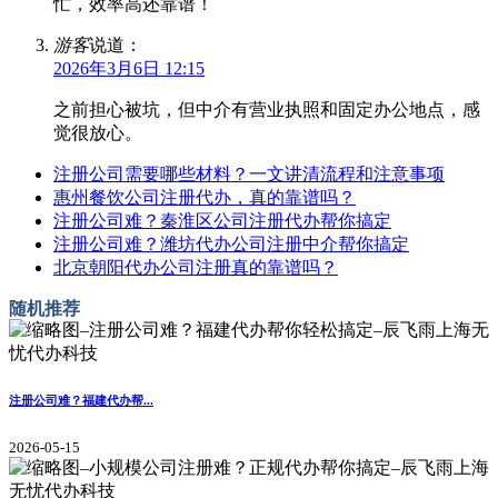
忙，效率高还靠谱！
游客
说道：
2026年3月6日 12:15
之前担心被坑，但中介有营业执照和固定办公地点，感
觉很放心。
注册公司需要哪些材料？一文讲清流程和注意事项
惠州餐饮公司注册代办，真的靠谱吗？
注册公司难？秦淮区公司注册代办帮你搞定
注册公司难？潍坊代办公司注册中介帮你搞定
北京朝阳代办公司注册真的靠谱吗？
随机推荐
注册公司难？福建代办帮...
2026-05-15