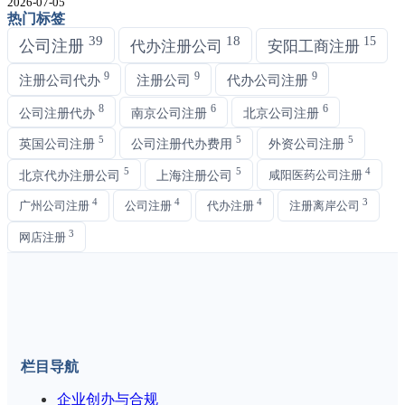
2026-07-05
热门标签
39
18
15
公司注册
代办注册公司
安阳工商注册
9
9
9
注册公司代办
注册公司
代办公司注册
8
6
6
公司注册代办
南京公司注册
北京公司注册
5
5
5
英国公司注册
公司注册代办费用
外资公司注册
5
5
4
北京代办注册公司
上海注册公司
咸阳医药公司注册
4
4
4
3
广州公司注册
公司注册
代办注册
注册离岸公司
3
网店注册
栏目导航
企业创办与合规