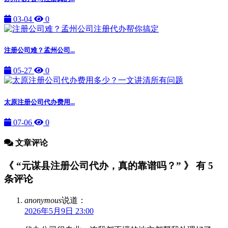
03-04
0
注册公司难？孟州公司...
05-27
0
太原注册公司代办费用...
07-06
0
文章评论
《 “元谋县注册公司代办，真的靠谱吗？” 》 有 5
条评论
anonymous
说道：
2026年5月9日 23:00