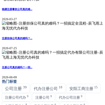
钱塘注册餐饮公司真的难...
2026-03-27
注册担保公司真的难吗？...
2026-07-25
注册公司真的难吗？一招...
2026-06-09
热门标签
39
18
15
公司注册
代办注册公司
安阳工商注册
9
9
9
注册公司代办
注册公司
代办公司注册
8
6
6