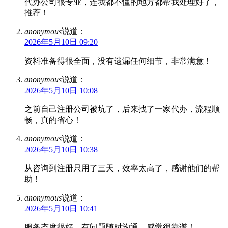
代办公司很专业，连我都不懂的地方都帮我处理好了，
推荐！
anonymous
说道：
2026年5月10日 09:20
资料准备得很全面，没有遗漏任何细节，非常满意！
anonymous
说道：
2026年5月10日 10:08
之前自己注册公司被坑了，后来找了一家代办，流程顺
畅，真的省心！
anonymous
说道：
2026年5月10日 10:38
从咨询到注册只用了三天，效率太高了，感谢他们的帮
助！
anonymous
说道：
2026年5月10日 10:41
服务态度很好，有问题随时沟通，感觉很靠谱！