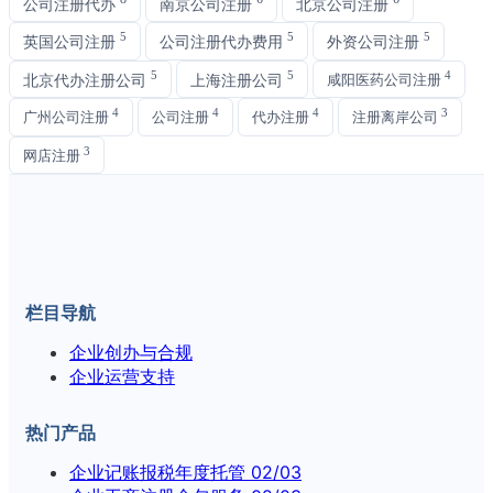
公司注册代办
南京公司注册
北京公司注册
5
5
5
英国公司注册
公司注册代办费用
外资公司注册
5
5
4
北京代办注册公司
上海注册公司
咸阳医药公司注册
4
4
4
3
广州公司注册
公司注册
代办注册
注册离岸公司
3
网店注册
栏目导航
企业创办与合规
企业运营支持
热门产品
企业记账报税年度托管
02/03