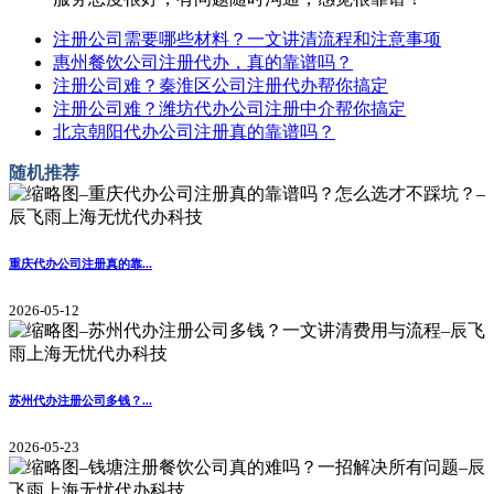
注册公司需要哪些材料？一文讲清流程和注意事项
惠州餐饮公司注册代办，真的靠谱吗？
注册公司难？秦淮区公司注册代办帮你搞定
注册公司难？潍坊代办公司注册中介帮你搞定
北京朝阳代办公司注册真的靠谱吗？
随机推荐
重庆代办公司注册真的靠...
2026-05-12
苏州代办注册公司多钱？...
2026-05-23