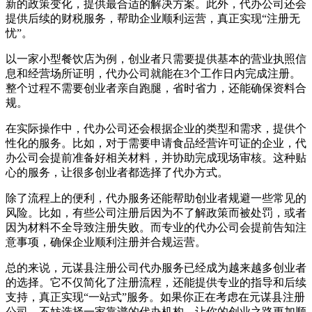
新的政策变化，提供最合适的解决方案。此外，代办公司还会
提供后续的财税服务，帮助企业顺利运营，真正实现“注册无
忧”。
以一家小型餐饮店为例，创业者只需要提供基本的营业执照信
息和经营场所证明，代办公司就能在3个工作日内完成注册。
整个过程不需要创业者亲自跑腿，省时省力，还能确保资料合
规。
在实际操作中，代办公司还会根据企业的类型和需求，提供个
性化的服务。比如，对于需要申请食品经营许可证的企业，代
办公司会提前准备好相关材料，并协助完成现场审核。这种贴
心的服务，让很多创业者都选择了代办方式。
除了流程上的便利，代办服务还能帮助创业者规避一些常见的
风险。比如，有些公司注册后因为不了解政策而被处罚，或者
因为材料不全导致注册失败。而专业的代办公司会提前告知注
意事项，确保企业顺利注册并合规运营。
总的来说，元谋县注册公司代办服务已经成为越来越多创业者
的选择。它不仅简化了注册流程，还能提供专业的指导和后续
支持，真正实现“一站式”服务。如果你正在考虑在元谋县注册
公司，不妨选择一家靠谱的代办机构，让你的创业之路更加顺