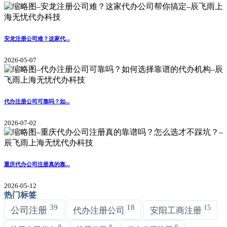
安龙注册公司难？这家代...
2026-05-07
代办注册公司可靠吗？如...
2026-07-02
重庆代办公司注册真的靠...
2026-05-12
热门标签
39
18
15
公司注册
代办注册公司
安阳工商注册
9
9
9