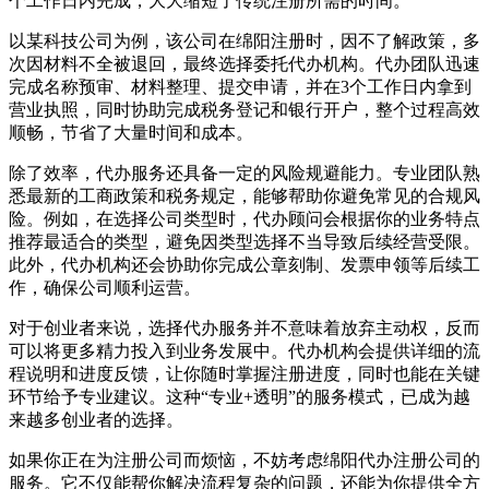
个工作日内完成，大大缩短了传统注册所需的时间。
以某科技公司为例，该公司在绵阳注册时，因不了解政策，多
次因材料不全被退回，最终选择委托代办机构。代办团队迅速
完成名称预审、材料整理、提交申请，并在3个工作日内拿到
营业执照，同时协助完成税务登记和银行开户，整个过程高效
顺畅，节省了大量时间和成本。
除了效率，代办服务还具备一定的风险规避能力。专业团队熟
悉最新的工商政策和税务规定，能够帮助你避免常见的合规风
险。例如，在选择公司类型时，代办顾问会根据你的业务特点
推荐最适合的类型，避免因类型选择不当导致后续经营受限。
此外，代办机构还会协助你完成公章刻制、发票申领等后续工
作，确保公司顺利运营。
对于创业者来说，选择代办服务并不意味着放弃主动权，反而
可以将更多精力投入到业务发展中。代办机构会提供详细的流
程说明和进度反馈，让你随时掌握注册进度，同时也能在关键
环节给予专业建议。这种“专业+透明”的服务模式，已成为越
来越多创业者的选择。
如果你正在为注册公司而烦恼，不妨考虑绵阳代办注册公司的
服务。它不仅能帮你解决流程复杂的问题，还能为你提供全方