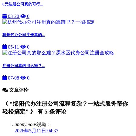
0元注册公司真的可行...
03-20
0
杭州代办公司注册真的...
05-11
0
注册公司真的那么难？...
07-08
0
文章评论
《 “绵阳代办注册公司流程复杂？一站式服务帮你
轻松搞定” 》 有 5 条评论
anonymous
说道：
2026年5月11日 04:37