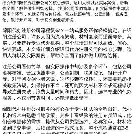
细介绍绵阳代办注册公司的核心步骤、适用人群以及实际案例，帮助
你全面了解并做出明智选择。 注册公司看似简单，但实际操作中却涉
及多个环节，包括公司名称核准、营业执照申请、公章刻制、税务登
记、银行开户等。对于初次创业者来说，
绵阳代办注册公司流程复杂？一站式服务帮你轻松搞定。在绵
阳注册公司，许多人因为流程繁琐、材料复杂而望而却步。其
实，只要选择专业代办机构，整个注册过程可以高效、省心、
快速完成。本文将详细介绍绵阳代办注册公司的核心步骤、适
用人群以及实际案例，帮助你全面了解并做出明智选择。
注册公司看似简单，但实际操作中却涉及多个环节，包括公司
名称核准、营业执照申请、公章刻制、税务登记、银行开户
等。对于初次创业者来说，这些步骤不仅耗时，还需要熟悉相
关政策法规。如果操作不当，还可能因为材料不全或流程错误
导致注册失败，浪费大量时间和精力。因此，选择专业的代办
服务，不仅能节省时间，还能降低出错率。
绵阳代办注册公司服务的核心在于专业团队的全程跟进。代办
机构通常由熟悉当地政策、具备丰富经验的注册专员组成，他
们会根据你的需求，提供从公司类型选择、名称预审、材料准
备到提交申请、后续跟进的一站式服务。整个流程通常在3-5