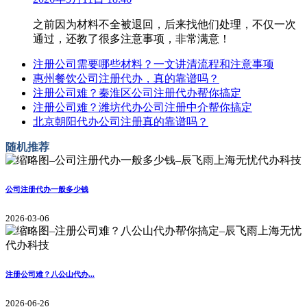
之前因为材料不全被退回，后来找他们处理，不仅一次
通过，还教了很多注意事项，非常满意！
注册公司需要哪些材料？一文讲清流程和注意事项
惠州餐饮公司注册代办，真的靠谱吗？
注册公司难？秦淮区公司注册代办帮你搞定
注册公司难？潍坊代办公司注册中介帮你搞定
北京朝阳代办公司注册真的靠谱吗？
随机推荐
公司注册代办一般多少钱
2026-03-06
注册公司难？八公山代办...
2026-06-26