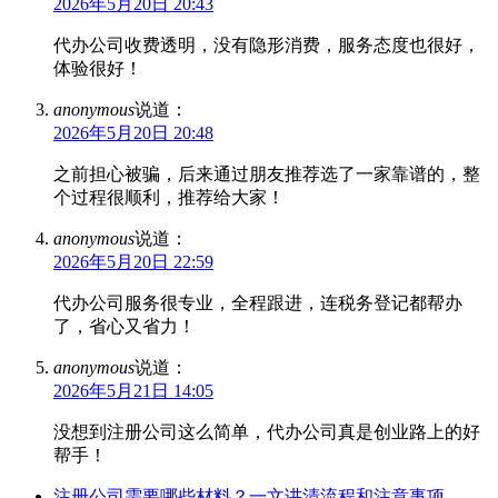
2026年5月20日 20:43
代办公司收费透明，没有隐形消费，服务态度也很好，
体验很好！
anonymous
说道：
2026年5月20日 20:48
之前担心被骗，后来通过朋友推荐选了一家靠谱的，整
个过程很顺利，推荐给大家！
anonymous
说道：
2026年5月20日 22:59
代办公司服务很专业，全程跟进，连税务登记都帮办
了，省心又省力！
anonymous
说道：
2026年5月21日 14:05
没想到注册公司这么简单，代办公司真是创业路上的好
帮手！
注册公司需要哪些材料？一文讲清流程和注意事项