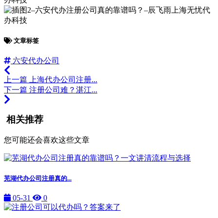
文章标签
六安代办公司
上一篇
上海代办公司注册...
下一篇
注册公司难？湛江...
相关推荐
您可能还会喜欢这些文章
芜湖代办公司注册真的...
05-31
0