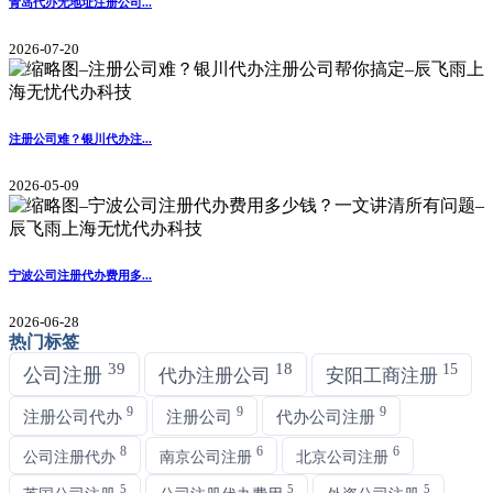
青岛代办无地址注册公司...
2026-07-20
注册公司难？银川代办注...
2026-05-09
宁波公司注册代办费用多...
2026-06-28
热门标签
39
18
15
公司注册
代办注册公司
安阳工商注册
9
9
9
注册公司代办
注册公司
代办公司注册
8
6
6
公司注册代办
南京公司注册
北京公司注册
5
5
5