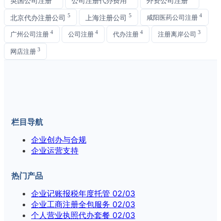
英国公司注册
公司注册代办费用
外资公司注册
5
5
4
北京代办注册公司
上海注册公司
咸阳医药公司注册
4
4
4
3
广州公司注册
公司注册
代办注册
注册离岸公司
3
网店注册
栏目导航
企业创办与合规
企业运营支持
热门产品
企业记账报税年度托管
02/03
企业工商注册全包服务
02/03
个人营业执照代办套餐
02/03