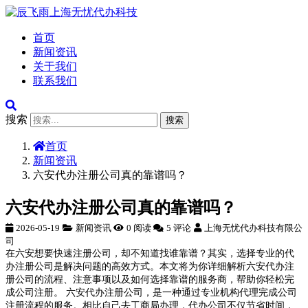
首页
新闻资讯
关于我们
联系我们
搜索
搜索
首页
新闻资讯
六安代办注册公司真的靠谱吗？
六安代办注册公司真的靠谱吗？
2026-05-19
新闻资讯
0 阅读
5 评论
上海无忧代办科技有限公
司
在六安想要快速注册公司，却不知道找谁靠谱？其实，选择专业的代
办注册公司是解决问题的高效方式。本文将为你详细解析六安代办注
册公司的流程、注意事项以及如何选择靠谱的服务商，帮助你轻松完
成公司注册。 六安代办注册公司，是一种通过专业机构代理完成公司
注册流程的服务。相比自己去工商局办理，代办公司不仅节省时间，