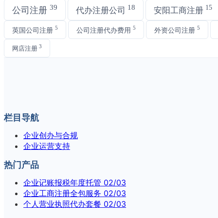
39
18
15
公司注册
代办注册公司
安阳工商注册
5
5
5
英国公司注册
公司注册代办费用
外资公司注册
3
网店注册
栏目导航
企业创办与合规
企业运营支持
热门产品
企业记账报税年度托管
02/03
企业工商注册全包服务
02/03
个人营业执照代办套餐
02/03