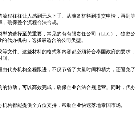
的流程往往让人感到无从下手。从准备材料到提交申请，再到等
率，确保整个流程合法合规。
型的选择至关重要，常见的有有限责任公司（LLC）、独资公
业的代办机构，选择最适合的公司类型。
议等文件。这些材料的格式和内容都必须符合泰国政府的要求，
时间。
程由代办机构全程跟进，不仅节省了大量时间和精力，还避免了
构的协助，可以高效完成，确保企业合法合规运营。同时，代办
办机构都能提供全方位支持，帮助企业快速落地泰国市场。