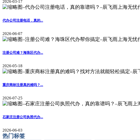
2026-03-17
代办公司注册电话，真的...
2026-06-07
注册公司难？海珠区代办...
2026-05-18
重庆商标注册真的难吗？...
2026-07-25
石家庄注册公司执照代办...
2026-06-03
热门标签