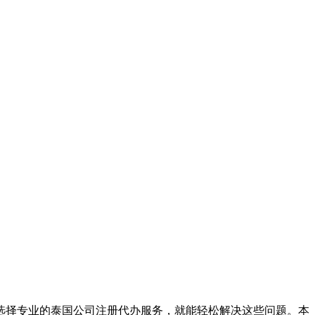
选择专业的泰国公司注册代办服务，就能轻松解决这些问题。本