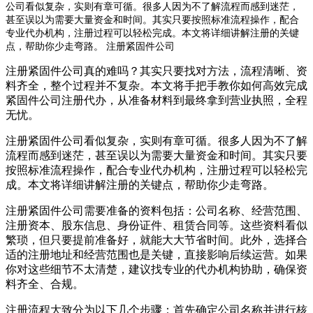
公司看似复杂，实则有章可循。很多人因为不了解流程而感到迷茫，
甚至误以为需要大量资金和时间。其实只要按照标准流程操作，配合
专业代办机构，注册过程可以轻松完成。本文将详细讲解注册的关键
点，帮助你少走弯路。 注册紧固件公司
注册紧固件公司真的难吗？其实只要找对方法，流程清晰、资
料齐全，整个过程并不复杂。本文将手把手教你如何高效完成
紧固件公司注册代办，从准备材料到最终拿到营业执照，全程
无忧。
注册紧固件公司看似复杂，实则有章可循。很多人因为不了解
流程而感到迷茫，甚至误以为需要大量资金和时间。其实只要
按照标准流程操作，配合专业代办机构，注册过程可以轻松完
成。本文将详细讲解注册的关键点，帮助你少走弯路。
注册紧固件公司需要准备的资料包括：公司名称、经营范围、
注册资本、股东信息、身份证件、租赁合同等。这些资料看似
繁琐，但只要提前准备好，就能大大节省时间。此外，选择合
适的注册地址和经营范围也是关键，直接影响后续运营。如果
你对这些细节不太清楚，建议找专业的代办机构协助，确保资
料齐全、合规。
注册流程大致分为以下几个步骤：首先确定公司名称并进行核