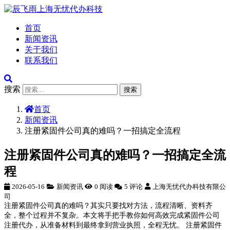
首页
新闻资讯
关于我们
联系我们
搜索
搜索
首页
新闻资讯
注册紧固件公司真的难吗？一招搞定全流程
注册紧固件公司真的难吗？一招搞定全流
程
2026-05-16
新闻资讯
0 阅读
5 评论
上海无忧代办科技有限公
司
注册紧固件公司真的难吗？其实只要找对方法，流程清晰、资料齐
全，整个过程并不复杂。本文将手把手教你如何高效完成紧固件公司
注册代办，从准备材料到最终拿到营业执照，全程无忧。 注册紧固件