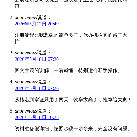
谱。
anonymous
说道：
2026年5月17日 20:40
注册流程比我想象的简单多了，代办机构真的帮了大
忙！
anonymous
说道：
2026年5月18日 07:20
图文并茂的讲解，一看就懂，特别适合新手操作。
anonymous
说道：
2026年5月18日 07:26
从核名到拿证只用了两天，效率太高了，推荐给大家！
anonymous
说道：
2026年5月18日 10:25
资料准备很详细，按照步骤一步步来，完全没有问题。