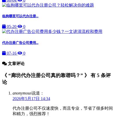
06-04
0
临朐哪里可以代办注册...
05-20
0
代办注册广告公司费用...
07-16
0
文章评论
《 “廊坊代办注册公司真的靠谱吗？” 》 有 5 条评
论
anonymous
说道：
2026年5月17日 14:34
代办注册公司不仅速度快，而且专业，节省了很多时间
和精力，强烈推荐！