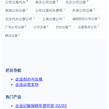
8
6
6
公司注册代办
南京公司注册
北京公司注册
5
5
5
英国公司注册
公司注册代办费用
外资公司注册
5
5
4
北京代办注册公司
上海注册公司
咸阳医药公司注册
4
4
4
3
广州公司注册
公司注册
代办注册
注册离岸公司
3
网店注册
栏目导航
企业创办与合规
企业运营支持
热门产品
企业记账报税年度托管
02/03