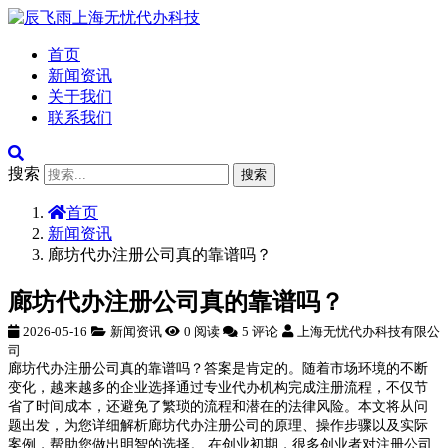
首页
新闻资讯
关于我们
联系我们
搜索
搜索
首页
新闻资讯
廊坊代办注册公司真的靠谱吗？
廊坊代办注册公司真的靠谱吗？
2026-05-16
新闻资讯
0 阅读
5 评论
上海无忧代办科技有限公
司
廊坊代办注册公司真的靠谱吗？答案是肯定的。随着市场环境的不断
变化，越来越多的企业选择通过专业代办机构完成注册流程，不仅节
省了时间成本，还避免了繁琐的流程和潜在的法律风险。本文将从问
题出发，为您详细解析廊坊代办注册公司的原理、操作步骤以及实际
案例，帮助您做出明智的选择。 在创业初期，很多创业者对注册公司