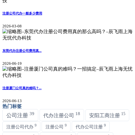
注册公司代办一般多少费用
2026-03-08
东莞代办注册公司费用真...
2026-06-19
注册厦门公司真的难吗？...
2026-06-13
热门标签
39
18
15
公司注册
代办注册公司
安阳工商注册
9
9
9
注册公司代办
注册公司
代办公司注册