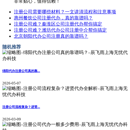
非常贴心，值得信赖！
注册公司需要哪些材料？一文讲清流程和注意事项
惠州餐饮公司注册代办，真的靠谱吗？
注册公司难？秦淮区公司注册代办帮你搞定
注册公司难？潍坊代办公司注册中介帮你搞定
北京朝阳代办公司注册真的靠谱吗？
随机推荐
绵阳代办注册公司真的靠...
2026-05-07
注册公司流程复杂？进贤...
2026-03-09