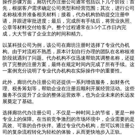
操作步骤方面，廊坊代办注册公司通常包括以下几个阶段：首
先，根据客户需求确定公司类型和经营范围；其次，进行公司
名称核准并准备相关材料；接着，代办机构协助提交注册申
请，并跟进审批进度；最后，完成所有手续后，将营业执照、
公章等材料交付给客户。整个过程通常在3-5个工作日内完
成，大大节省了企业主的时间和精力。
以某科技公司为例，该公司在廊坊注册时选择了专业代办机
构。由于对流程不熟悉，原本计划自行办理的团队在名称核准
阶段就遇到了问题。代办机构不仅迅速帮助其调整名称，还提
供了完整的注册方案，最终在规定时间内完成了所有手续。这
一案例充分说明了专业代办机构在实际操作中的重要性。
此外，廊坊代办注册公司还提供一系列增值服务，如财务代
理、税务筹划等，帮助企业在注册后顺利开展经营活动。这些
服务不仅提升了企业的整体运营效率，也为企业未来的长远发
展奠定了基础。
选择廊坊代办注册公司，不仅是一种时间上的节省，更是一种
专业上的保障。在当前竞争激烈的市场环境中，企业需要的是
高效、可靠的合作伙伴。通过专业代办机构，您可以将注册公
司的复杂流程转化为轻松的体验，从而更快地步入正轨。