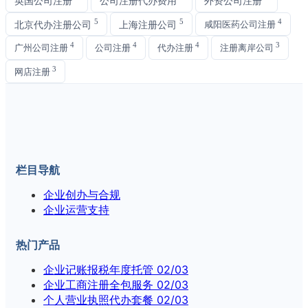
英国公司注册
公司注册代办费用
外资公司注册
5
5
4
北京代办注册公司
上海注册公司
咸阳医药公司注册
4
4
4
3
广州公司注册
公司注册
代办注册
注册离岸公司
3
网店注册
栏目导航
企业创办与合规
企业运营支持
热门产品
企业记账报税年度托管
02/03
企业工商注册全包服务
02/03
个人营业执照代办套餐
02/03