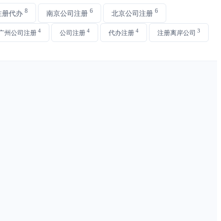
8
6
6
注册代办
南京公司注册
北京公司注册
4
4
4
3
广州公司注册
公司注册
代办注册
注册离岸公司