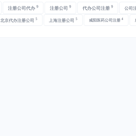
9
9
9
注册公司代办
注册公司
代办公司注册
公司
5
5
4
北京代办注册公司
上海注册公司
咸阳医药公司注册