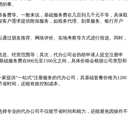
谱的事。
准备费等。一般来说，基础服务费在几百到几千元不等，具体取
据客户需求提供附加服务，如税务代理、刻章服务、银行开户
以通过朋友推荐、网络评价、实地考察等方式进行筛选。同时，
。
信息、经营范围等；其次，代办公司会协助申请人提交注册申
础服务费在800元至1500元之间，具体价格会根据公司类型和
提供“一站式”注册服务的代办公司，其基础套餐价格为1200
节省时间，还能有效控制成本。
选择专业的代办公司不仅能节省时间和精力，还能避免因操作不