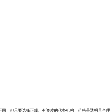
不同，但只要选择正规、有资质的代办机构，价格是透明且合理