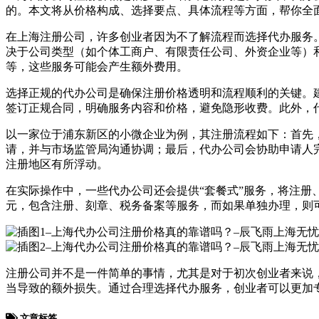
的。本文将从价格构成、选择要点、具体流程等方面，帮你全
在上海注册公司，许多创业者因为不了解流程而选择代办服务
决于公司类型（如个体工商户、有限责任公司、外资企业等）
等，这些服务可能会产生额外费用。
选择正规的代办公司是确保注册价格透明和流程顺利的关键。
签订正规合同，明确服务内容和价格，避免隐形收费。此外，
以一家位于浦东新区的小微企业为例，其注册流程如下：首先
请，并与市场监管局沟通协调；最后，代办公司会协助申请人完成
注册地区有所浮动。
在实际操作中，一些代办公司还会提供“套餐式”服务，将注册
元，包含注册、刻章、税务备案等服务，而如果单独办理，则
注册公司并不是一件简单的事情，尤其是对于初次创业者来说
当导致的额外损失。通过合理选择代办服务，创业者可以更加
文章标签