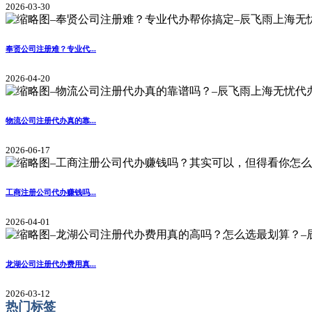
2026-03-30
奉贤公司注册难？专业代...
2026-04-20
物流公司注册代办真的靠...
2026-06-17
工商注册公司代办赚钱吗...
2026-04-01
龙湖公司注册代办费用真...
2026-03-12
热门标签